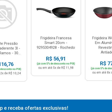
Frigideira Francesa
Frigideira 
Smart 20cm -
Em Alumí
De Pressão
9295304928 - Rochedo
Revesti
aderente 3l -
Antiade
Ramos - 30...
R$ 56,91
R$ 7
116,76
(já com 5% de desconto no PIX)
ou em até 5x de R$ 11,98
(já com 5% de de
 desconto no PIX)
ou em até 8x 
2x de R$ 10,24
 e receba ofertas exclusivas!