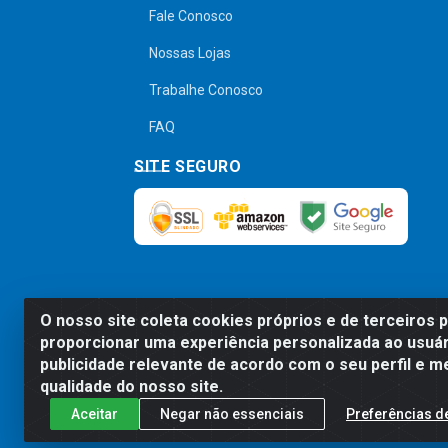
Fale Conosco
Nossas Lojas
Trabalhe Conosco
FAQ
SITE SEGURO
O nosso site coleta cookies próprios e de terceiros 
Preços, promoções, condições de pagamen
proporcionar uma experiência personalizada ao usuár
será válido o preço que for exibido no
publicidade relevante de acordo com o seu perfil e m
qualidade do nosso site.
Aceitar
Negar não essenciais
Preferências d
Comercial de Construção 2001 L