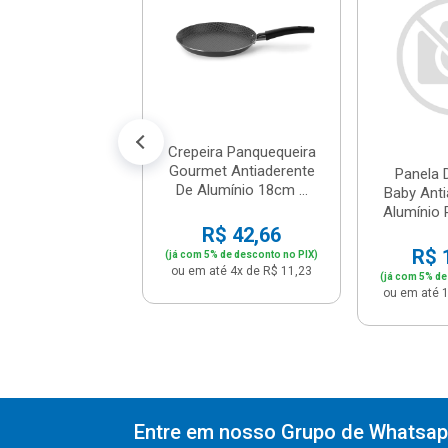
erente Alumínio
erâmica...
$ 360,91
% de desconto no PIX)
é 12x de R$ 31,66
Crepeira Panquequeira
Gourmet Antiaderente
Panela 
De Alumínio 18cm ...
Baby Anti
Alumínio 
R$ 42,66
R$ 
(já com 5% de desconto no PIX)
ou em até 4x de R$ 11,23
(já com 5% de
ou em até 1
Entre em nosso Grupo de Whatsapp