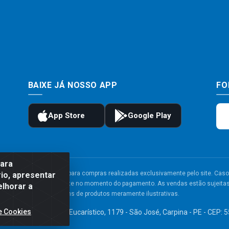
BAIXE JÁ NOSSO APP
FO
para
to e frete são válidos para compras realizadas exclusivamente pelo site. Caso 
io, apresentar
 carrinho de compras do site no momento do pagamento. As vendas estão sujeitas 
elhorar a
Imagens de produtos meramente ilustrativas.
e Cookies
TDA - Av. Congresso Eucarístico, 1179 - São José, Carpina - PE - CEP: