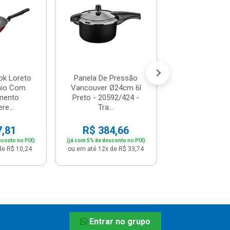
Antiaderente A
Cerâmica.
R$ 360,
(já com 5% de descon
ou em até 12x de
Wok Loreto
Panela De Pressão
nio Com
Vancouver Ø24cm 6l
mento
Preto - 20592/424 -
re...
Tra...
7,81
R$ 384,66
sconto no PIX)
(já com 5% de desconto no PIX)
de R$ 10,24
ou em até 12x de R$ 33,74
Entrar no grupo