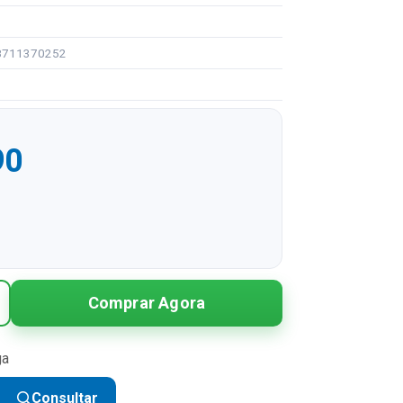
98711370252
90
R$ 24,90
Comprar Agora
R$ 12,45 sem juros
ga
Consultar