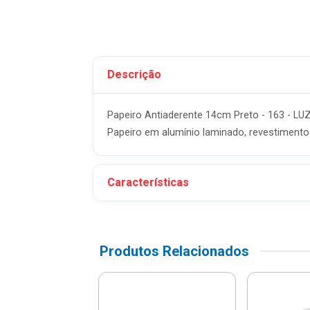
Descrição
Papeiro Antiaderente 14cm Preto - 163 - L
Papeiro em alumínio laminado, revestimento
Características
Produtos Relacionados
la De Pressão
RE JUNTO
m Indução