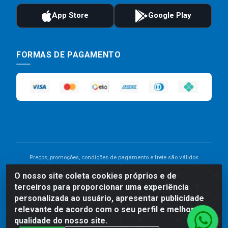
FORMAS DE PAGAMENTO
Preços, promoções, condições de pagamento e frete são válidos
para compras realizadas exclusivamente pelo site. Caso haja
O nosso site coleta cookies próprios e de
divergência de preço de um produto, será válido o preço que for
terceiros para proporcionar uma experiência
exibido no carrinho de compras do site no momento do pagamento.
As vendas estão sujeitas a análise e disponibilidade do estoque.
personalizada ao usuário, apresentar publicidade
Imagens de produtos meramente ilustrativas.
relevante de acordo com o seu perfil e melhorar a
qualidade do nosso site.
Comercial de Construção 2001 LTDA - Av. Congresso