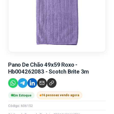
Pano De Chão 49x59 Roxo -
Hb004262083 - Scotch Brite 3m
16 pessoas vendo agora
Em Estoque
Código: 606152