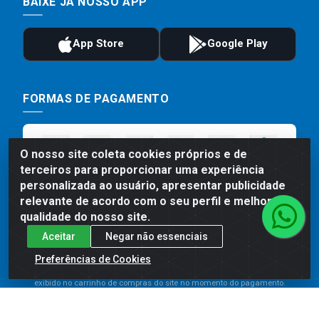
BAIXE JÁ NOSSO APP
FORMAS DE PAGAMENTO
O nosso site coleta cookies próprios e de
terceiros para proporcionar uma experiência
personalizada ao usuário, apresentar publicidade
relevante de acordo com o seu perfil e melhorar a
qualidade do nosso site.
Aceitar
Negar não essenciais
Preços, promoções, condições de pagamento e frete são válidos
para compras realizadas exclusivamente pelo site. Caso haja
Preferências de Cookies
divergência de preço de um produto, será válido o preço que for
exibido no carrinho de compras do site no momento do pagamento.
As vendas estão sujeitas a análise e disponibilidade do estoque.
Imagens de produtos meramente ilustrativas.