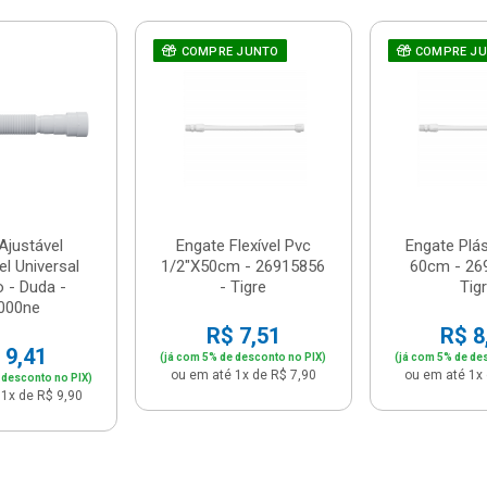
COMPRE JUNTO
COMPRE J
Ajustável
Engate Flexível Pvc
Engate Plás
el Universal
1/2"X50cm - 26915856
60cm - 26
 - Duda -
- Tigre
Tig
000ne
R$ 7,51
R$ 8
 9,41
(já com 5% de desconto no PIX)
(já com 5% de de
ou em até 1x de R$ 7,90
ou em até 1x 
 desconto no PIX)
1x de R$ 9,90