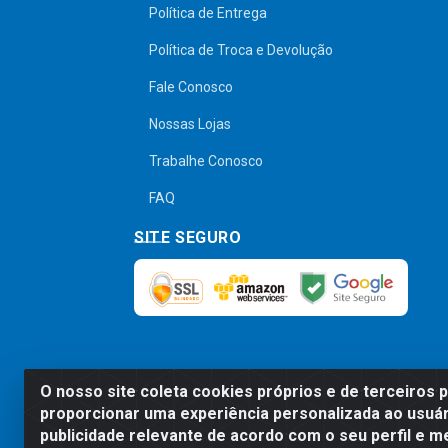
Política de Entrega
Política de Troca e Devolução
Fale Conosco
Nossas Lojas
Trabalhe Conosco
FAQ
SITE SEGURO
O nosso site coleta cookies próprios e de terceiros 
Preços, promoções, condições de pagamen
proporcionar uma experiência personalizada ao usuár
será válido o preço que for exibido no
publicidade relevante de acordo com o seu perfil e m