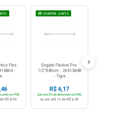
UNTO
COMPRE JUNTO
Válvula Para L
COMPRE JUNT
Com E Sem L
7/8" Branca - 2
R$ 12,
(já com 5% de descon
ou em até 1x de 
tico Flex
Engate Flexível Pvc
915864 -
1/2"X40cm - 26915848
re
- Tigre
,46
R$ 6,17
sconto no PIX)
(já com 5% de desconto no PIX)
de R$ 8,90
ou em até 1x de R$ 6,49