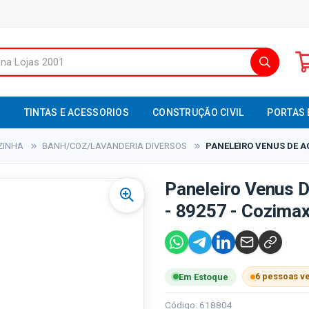
S
TINTAS E ACESSORIOS
CONSTRUÇÃO CIVIL
PORTAS 
ZINHA
BANH/COZ/LAVANDERIA DIVERSOS
PANELEIRO VENUS DE A
Paneleiro Venus 
- 89257 - Cozima
6 pessoas v
Em Estoque
Código: 618804