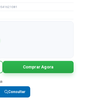
98541621081
1
Comprar Agora
ga
Consultar