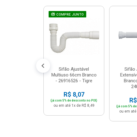
 Para Lavatório
RE JUNTO
COMPRE JUNTO
E Sem Ladrão
anca - 269169...
$ 12,26
% de desconto no PIX)
té 1x de R$ 12,90
Sifão Ajustável
Sifão 
Multiuso 66cm Branco
Extensív
- 26916526 - Tigre
Branco
24
R$ 8,07
R$
(já com 5% de desconto no PIX)
ou em até 1x de R$ 8,49
(já com 5% de
ou em até 