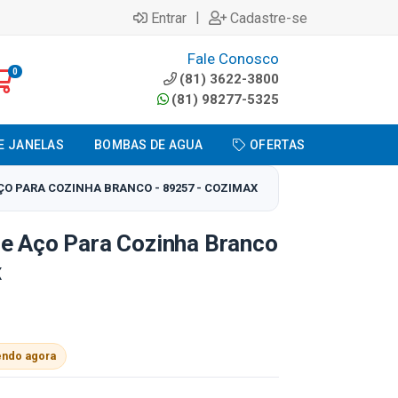
|
Entrar
Cadastre-se
Fale Conosco
0
(81) 3622-3800
(81) 98277-5325
E JANELAS
BOMBAS DE AGUA
OFERTAS
ÇO PARA COZINHA BRANCO - 89257 - COZIMAX
De Aço Para Cozinha Branco
x
endo agora