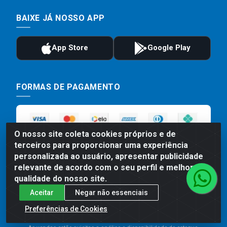
BAIXE JÁ NOSSO APP
FORMAS DE PAGAMENTO
O nosso site coleta cookies próprios e de
terceiros para proporcionar uma experiência
personalizada ao usuário, apresentar publicidade
relevante de acordo com o seu perfil e melhorar a
qualidade do nosso site.
Preços, promoções, condições de pagamento e frete são válidos
Aceitar
Negar não essenciais
para compras realizadas exclusivamente pelo site. Caso haja
Preferências de Cookies
divergência de preço de um produto, será válido o preço que for
exibido no carrinho de compras do site no momento do pagamento.