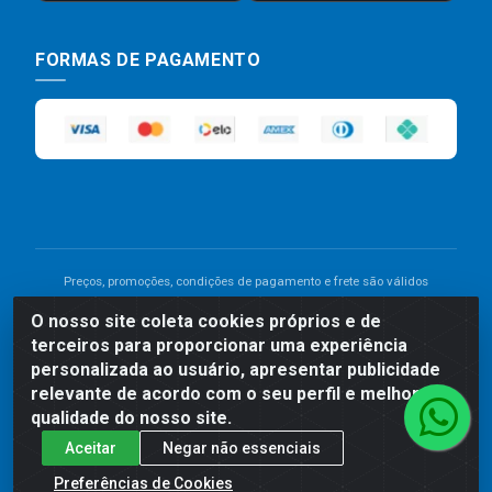
FORMAS DE PAGAMENTO
Preços, promoções, condições de pagamento e frete são válidos
para compras realizadas exclusivamente pelo site. Caso haja
O nosso site coleta cookies próprios e de
divergência de preço de um produto, será válido o preço que for
terceiros para proporcionar uma experiência
exibido no carrinho de compras do site no momento do pagamento.
As vendas estão sujeitas a análise e disponibilidade do estoque.
personalizada ao usuário, apresentar publicidade
Imagens de produtos meramente ilustrativas.
relevante de acordo com o seu perfil e melhorar a
qualidade do nosso site.
Comercial de Construção 2001 LTDA - Av. Congresso
Aceitar
Negar não essenciais
Eucarístico, 1179 - São José, Carpina - PE - CEP: 55811-
000 - 70.220.389/0001-66
Preferências de Cookies