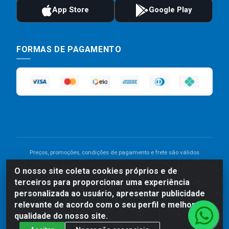
FORMAS DE PAGAMENTO
Preços, promoções, condições de pagamento e frete são válidos
para compras realizadas exclusivamente pelo site. Caso haja
O nosso site coleta cookies próprios e de
divergência de preço de um produto, será válido o preço que for
terceiros para proporcionar uma experiência
exibido no carrinho de compras do site no momento do pagamento.
As vendas estão sujeitas a análise e disponibilidade do estoque.
personalizada ao usuário, apresentar publicidade
Imagens de produtos meramente ilustrativas.
relevante de acordo com o seu perfil e melhorar a
qualidade do nosso site.
Comercial de Construção 2001 LTDA - Av. Congresso