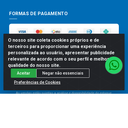
FORMAS DE PAGAMENTO
O nosso site coleta cookies próprios e de
terceiros para proporcionar uma experiência
personalizada ao usuário, apresentar publicidade
relevante de acordo com o seu perfil e melhorar a
qualidade do nosso site.
Preços, promoções, condições de pagamento e frete são válidos
Aceitar
Negar não essenciais
para compras realizadas exclusivamente pelo site. Caso haja
Preferências de Cookies
divergência de preço de um produto, será válido o preço que for
exibido no carrinho de compras do site no momento do pagamento.
As vendas estão sujeitas a análise e disponibilidade do estoque.
Imagens de produtos meramente ilustrativas.
Comercial de Construção 2001 LTDA - Av. Congresso
Eucarístico, 1179 - São José, Carpina - PE - CEP: 55811-
000 - 70.220.389/0001-66