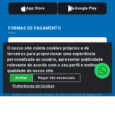
FORMAS DE PAGAMENTO
O nosso site coleta cookies próprios e de
terceiros para proporcionar uma experiência
personalizada ao usuário, apresentar publicidade
relevante de acordo com o seu perfil e melhorar a
qualidade do nosso site.
Aceitar
Negar não essenciais
Preços, promoções, condições de pagamento e frete são válidos
para compras realizadas exclusivamente pelo site. Caso haja
Preferências de Cookies
divergência de preço de um produto, será válido o preço que for
exibido no carrinho de compras do site no momento do pagamento.
As vendas estão sujeitas a análise e disponibilidade do estoque.
Imagens de produtos meramente ilustrativas.
Comercial de Construção 2001 LTDA - Av. Congresso