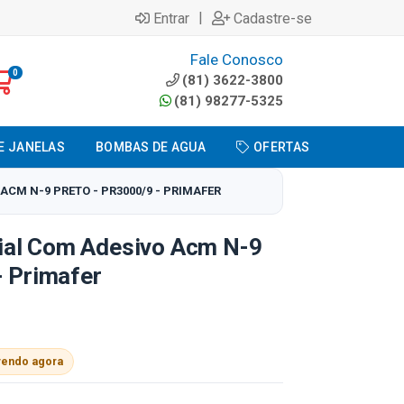
|
Entrar
Cadastre-se
Fale Conosco
0
(81) 3622-3800
(81) 98277-5325
E JANELAS
BOMBAS DE AGUA
OFERTAS
CM N-9 PRETO - PR3000/9 - PRIMAFER
ial Com Adesivo Acm N-9
- Primafer
vendo agora