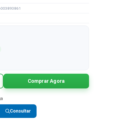
96003893861
Comprar Agora
ga
Consultar