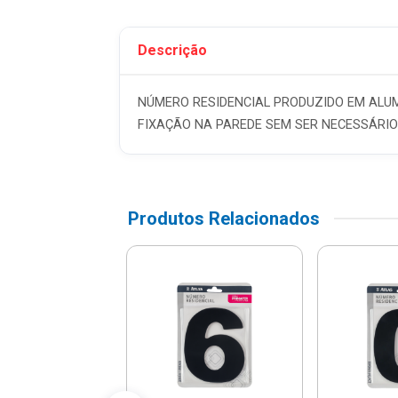
Descrição
NÚMERO RESIDENCIAL PRODUZIDO EM ALUM
FIXAÇÃO NA PAREDE SEM SER NECESSÁRIO
Produtos Relacionados
o Residencial
esivo Acm N-3
 Pr3000/3 - Pr...
$ 18,91
% de desconto no PIX)
té 1x de R$ 19,90