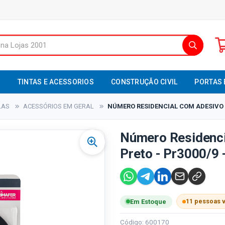
S
TINTAS E ACESSORIOS
CONSTRUÇÃO CIVIL
PORTAS 
LAS
ACESSÓRIOS EM GERAL
NÚMERO RESIDENCIAL COM ADESIVO A
Número Residenc
Preto - Pr3000/9 
11 pessoas 
Em Estoque
Código: 600170