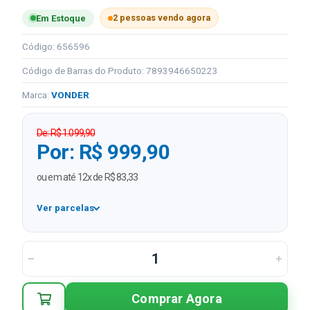
2 pessoas vendo agora
Em Estoque
Código: 656596
Código de Barras do Produto: 7893946650223
Marca:
VONDER
De: R$ 1.099,90
Por: R$ 999,90
ou em até 12x de R$ 83,33
Ver parcelas
1x
R$ 999,90
2x
R$ 499,95 sem juros
3x
R$ 333,30 sem juros
Comprar Agora
4x
R$ 249,98 sem juros