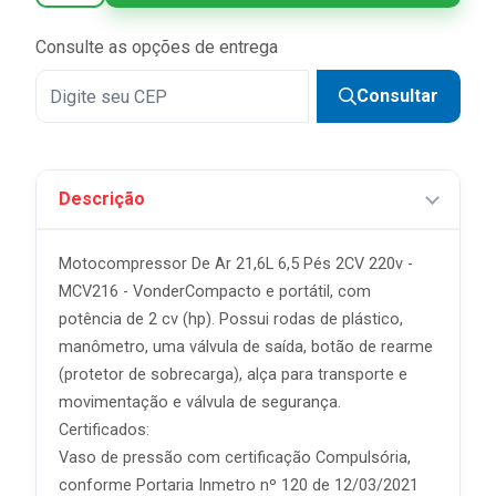
5x
R$ 199,98 sem juros
Consulte as opções de entrega
6x
R$ 166,65 sem juros
Consultar
7x
R$ 142,84 sem juros
8x
R$ 124,99 sem juros
Descrição
9x
R$ 111,10 sem juros
10x
R$ 99,99 sem juros
Motocompressor De Ar 21,6L 6,5 Pés 2CV 220v -
11x
R$ 90,90 sem juros
MCV216 - VonderCompacto e portátil, com
potência de 2 cv (hp). Possui rodas de plástico,
12x
R$ 83,33 sem juros
manômetro, uma válvula de saída, botão de rearme
(protetor de sobrecarga), alça para transporte e
movimentação e válvula de segurança.
Certificados:
Vaso de pressão com certificação Compulsória,
conforme Portaria Inmetro nº 120 de 12/03/2021