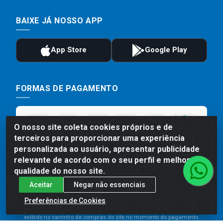
BAIXE JÁ NOSSO APP
FORMAS DE PAGAMENTO
O nosso site coleta cookies próprios e de
terceiros para proporcionar uma experiência
personalizada ao usuário, apresentar publicidade
relevante de acordo com o seu perfil e melhorar a
qualidade do nosso site.
Aceitar
Negar não essenciais
Preços, promoções, condições de pagamento e frete são válidos
para compras realizadas exclusivamente pelo site. Caso haja
Preferências de Cookies
divergência de preço de um produto, será válido o preço que for
exibido no carrinho de compras do site no momento do pagamento.