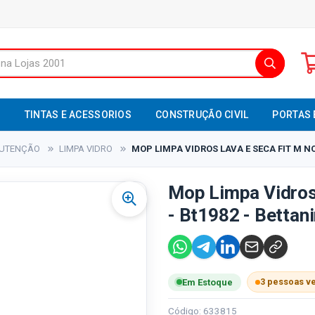
S
TINTAS E ACESSORIOS
CONSTRUÇÃO CIVIL
PORTAS 
NUTENÇÃO
LIMPA VIDRO
MOP LIMPA VIDROS LAVA E SECA FIT M NO
Mop Limpa Vidros
- Bt1982 - Bettan
3 pessoas v
Em Estoque
Código: 633815