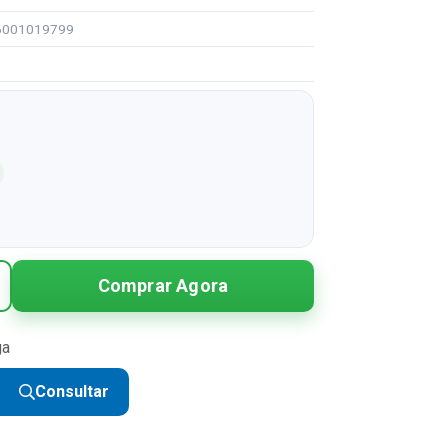
96001019799
Comprar Agora
ga
Consultar