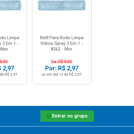
De: R$ 9,
Por: R$ 
ou em até 1x de 
Rodo Limpa
Refil Para Rodo Limpa
y 3 Em 1 -
Vidros Spray 3 Em 1 -
 Mor
8262 - Mor
 9,90
De: R$ 9,90
$ 2,97
Por: R$ 2,97
de R$ 2,97
ou em até 1x de R$ 2,97
Entrar no grupo