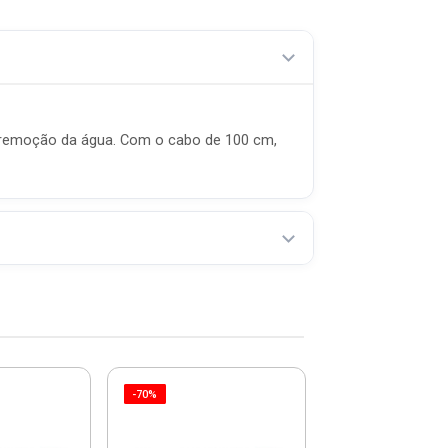
ra remoção da água. Com o cabo de 100 cm,
-70%
-70%
Refil Para Rod
Vidros Spray 3
8262 - M