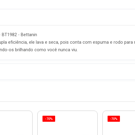
- BT1982 - Bettanin
upla eficiência, ele lava e seca, pois conta com espuma e rodo pa
xando-os brilhando como você nunca viu.
-70%
-70%