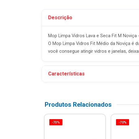
Descrição
Mop Limpa Vidros Lava e Seca Fit M Noviça 
O Mop Limpa Vidros Fit Médio da Noviça é d
você consegue atingir vidros e janelas, dei
Características
Produtos Relacionados
-70%
-70%
Para Rodo Limpa
 Spray 3 Em 1 -
262 - Mor