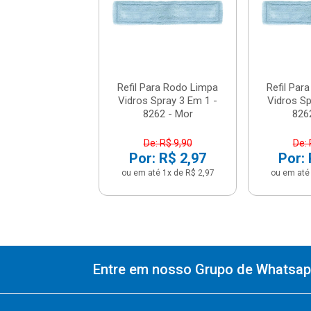
e: R$ 9,90
: R$ 2,97
até 1x de R$ 2,97
Refil Para Rodo Limpa
Refil Par
Vidros Spray 3 Em 1 -
Vidros Sp
8262 - Mor
826
De: R$ 9,90
De: 
Por: R$ 2,97
Por: 
ou em até 1x de R$ 2,97
ou em até 
Entre em nosso Grupo de Whatsapp