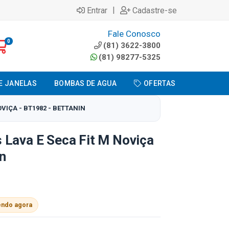
|
Entrar
Cadastre-se
Fale Conosco
0
(81) 3622-3800
(81) 98277-5325
E JANELAS
BOMBAS DE AGUA
OFERTAS
VIÇA - BT1982 - BETTANIN
 Lava E Seca Fit M Noviça
in
endo agora