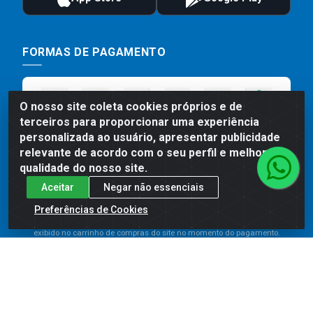
FORMAS DE PAGAMENTO
O nosso site coleta cookies próprios e de
terceiros para proporcionar uma experiência
personalizada ao usuário, apresentar publicidade
relevante de acordo com o seu perfil e melhorar a
qualidade do nosso site.
Aceitar
Negar não essenciais
Preços, promoções, condições de pagamento e frete são válidos
para compras realizadas exclusivamente pelo site. Caso haja
Preferências de Cookies
divergência de preço de um produto, será válido o preço que for
exibido no carrinho de compras do site no momento do pagamento.
As vendas estão sujeitas a análise e disponibilidade do estoque.
Imagens de produtos meramente ilustrativas.
Comercial de Construção 2001 LTDA - Av. Congresso
Eucarístico, 1179 - São José, Carpina - PE - CEP: 55811-