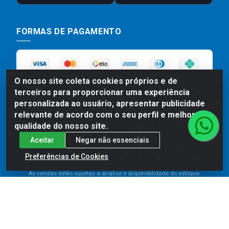
FORMAS DE PAGAMENTO
O nosso site coleta cookies próprios e de
terceiros para proporcionar uma experiência
personalizada ao usuário, apresentar publicidade
relevante de acordo com o seu perfil e melhorar a
qualidade do nosso site.
Preços, promoções, condições de pagamento e frete são válidos
Aceitar
Negar não essenciais
para compras realizadas exclusivamente pelo site. Caso haja
divergência de preço de um produto, será válido o preço que for
Preferências de Cookies
exibido no carrinho de compras do site no momento do pagamento.
As vendas estão sujeitas a análise e disponibilidade do estoque.
Imagens de produtos meramente ilustrativas.
Comercial de Construção 2001 LTDA - Av. Congresso
Eucarístico, 1179 - São José, Carpina - PE - CEP: 55811-
000 - 70.220.389/0001-66