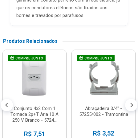
garante um contato perfeito com a rede elétrica, já
que os condutores elétricos são fixados aos
bornes e travados por parafusos.
Produtos Relacionados
COMPRE JUNTO
COMPRE JUNTO
Conjunto 4x2 Com 1
Abraçadeira 3/4" -
Tomada 2p+T Aria 10 A
57255/002 - Tramontina
250 V Branco - 5724...
R$ 3,52
R$ 7,51