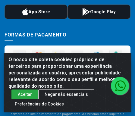
FORMAS DE PAGAMENTO
O nosso site coleta cookies próprios e de
terceiros para proporcionar uma experiência
personalizada ao usuário, apresentar publicidade
relevante de acordo com o seu perfil e melhorar a
qualidade do nosso site.
Aceitar
Negar não essenciais
Preços, promoções, condições de pagamento e frete são válidos para
compras realizadas exclusivamente pelo site. Caso haja divergência de
Preferências de Cookies
preço de um produto, será válido o preço que for exibido no carrinho de
compras do site no momento do pagamento. As vendas estão sujeitas a
análise e disponibilidade do estoque. Imagens de produtos meramente
ilustrativas.