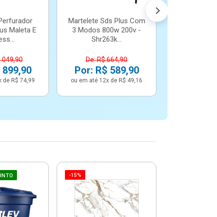
Perfurador
Martelete Sds Plus Com
us Maleta E
3 Modos 800w 200v -
ss...
Shr263k...
1.049,90
De: R$ 664,90
 899,90
Por: R$ 589,90
x de R$ 74,99
ou em até 12x de R$ 49,16
-15%
-6%
UNTO