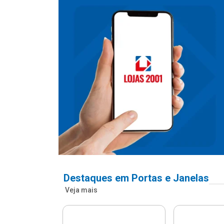
Destaques em Portas e Janelas
Veja mais
nfonada Pvc