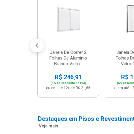
cm Bege -
2 - Per...
147,16
conto no PIX)
2x de R$ 12,91
Janela De Correr 2
Janela D
Folhas De Alumínio
Folhas D
Branco Vidro...
Vidro C
R$ 246,91
R$ 1
(5% de Desconto no PIX)
(5% de Desc
ou em até 12x de R$ 21,66
ou em até 12
Destaques em Pisos e Revestimen
Veja mais