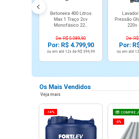
Betoneira 400 Litros
Lavador
Max 1 Traço 2cv
Pressão Gh
Monofásico 22...
220v -
De: R$ 5.089,90
De: R$
Por: R$ 4.799,90
Por: R
ou em até 12x de R$ 399,99
ou em até 12
Os Mais Vendidos
Veja mais
-14%
e Correr 4
COMPRE 
e Alumínio
-6%
Vidro ...
.614,91