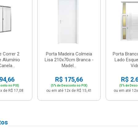
e Correr 2
Porta Madeira Colmeia
Porta Branc
e Alumínio
Lisa 210x70cm Branca -
Lado Esque
anela...
Madel...
Vidr
94,66
R$ 175,66
R$ 2.
onto no PIX)
(5% de Desconto no PIX)
(5% de Desc
x de R$ 17,08
ou em até 12x de R$ 15,41
ou em até 12x
tos