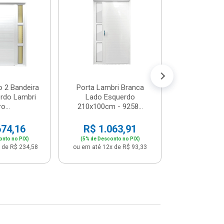
Postigo 
Branca La
R$ 65
(5% de Desco
ou em até 12x
o 2 Bandeira
Porta Lambri Branca
rdo Lambri
Lado Esquerdo
o...
210x100cm - 9258...
674,16
R$ 1.063,91
onto no PIX)
(5% de Desconto no PIX)
 de R$ 234,58
ou em até 12x de R$ 93,33