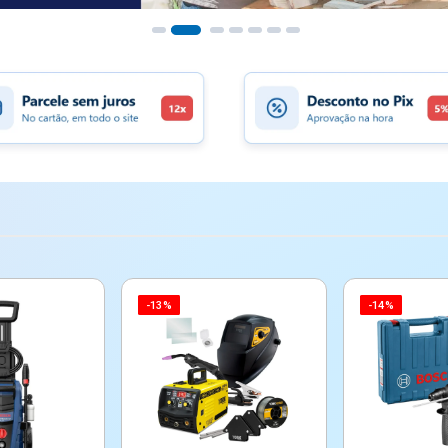
-13%
-14%