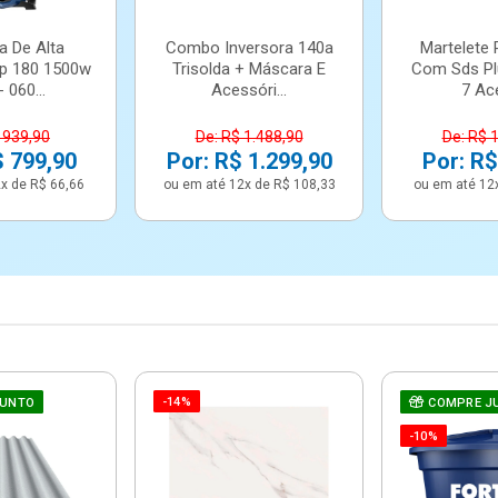
a De Alta
Combo Inversora 140a
Martelete 
p 180 1500w
Trisolda + Máscara E
Com Sds Pl
 060...
Acessóri...
7 Ace
 939,90
De: R$ 1.488,90
De: R$ 
$ 799,90
Por: R$ 1.299,90
Por: R$
x de R$ 66,66
ou em até 12x de R$ 108,33
ou em até 12
-14%
JUNTO
COMPRE J
-10%