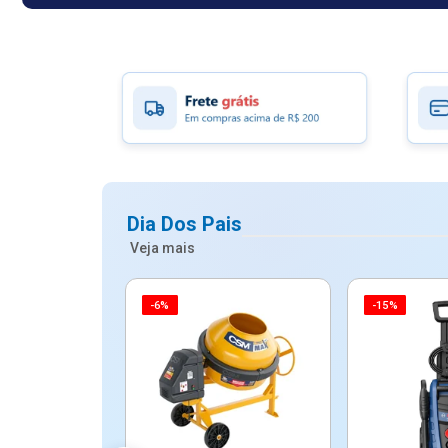
Dia Dos Pais
Veja mais
-6%
-15%
ico Mypa De
dos - Dallare
Dl...
$ 67,90
R$ 54,90
5x de R$ 10,98