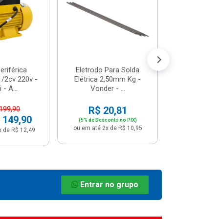
R$ 8
(5% de Desco
ou em até 1x
riférica
Eletrodo Para Solda
/2cv 220v -
Elétrica 2,50mm Kg -
 - A...
Vonder - ...
R$ 20,81
 199,90
 149,90
(5% de Desconto no PIX)
ou em até 2x de R$ 10,95
x de R$ 12,49
Entrar no grupo