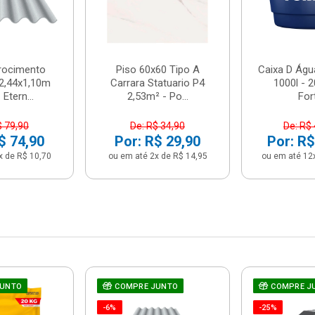
brocimento
Piso 60x60 Tipo A
Caixa D Água
2,44x1,10m
Carrara Statuario P4
1000l - 
Etern...
2,53m² - Po...
For
$ 79,90
De: R$ 34,90
De: R$
$ 74,90
Por: R$ 29,90
Por: R$
x de R$ 10,70
ou em até 2x de R$ 14,95
ou em até 12
JUNTO
COMPRE JUNTO
COMPRE J
-6%
-25%