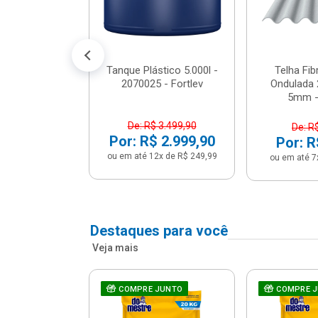
conto no PIX)
2x de R$ 141,66
Tanque Plástico 5.000l -
Telha Fi
2070025 - Fortlev
Ondulada 
5mm - 
De: R$ 3.499,90
De: R
Por: R$ 2.999,90
Por: R
ou em até 12x de R$ 249,99
ou em até 7
Destaques para você
Veja mais
a Com Caixa
COMPRE JUNTO
COMPRE 
 + Assento
ário 3...