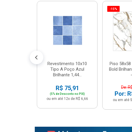
-15%
 Tipo A Pipa
JUNTO
m² - Stela
$ 33,90
R$ 28,90
5x de R$ 5,78
Revestimento 10x10
Piso 58x58 
Tipo A Poço Azul
Bold Brilha
Brilhante 1,44...
-
R$ 75,91
De: R
Por: R
(5% de Desconto no PIX)
ou em até 12x de R$ 6,66
ou em até 5