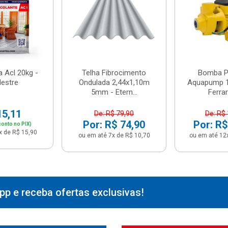
 Acl 20kg -
Telha Fibrocimento
Bomba Pe
estre
Ondulada 2,44x1,10m
Aquapump 1
5mm - Etern...
Ferrari
15,11
De: R$ 79,90
De: R$
Por: R$ 74,90
Por: R$
onto no PIX)
x de R$ 15,90
ou em até 7x de R$ 10,70
ou em até 12
p e receba ofertas exclusivas!