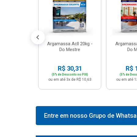
574,66
conto no PIX)
2x de R$ 50,41
Argamassa Acll 20kg -
Argamassa
Do Mestre
Do M
R$ 30,31
R$ 
(5% de Desconto no PIX)
(5% de Desc
ou em até 3x de R$ 10,63
ou em até 1
Entre em nosso Grupo de Whatsap