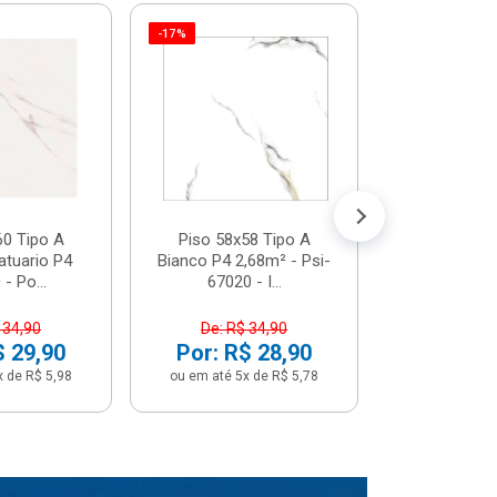
-17%
Piso 58x5
Psi66450 P
Psi66450
R$ 3
(5% de Desco
ou em até 6x
60 Tipo A
Piso 58x58 Tipo A
atuario P4
Bianco P4 2,68m² - Psi-
- Po...
67020 - I...
 34,90
De: R$ 34,90
$ 29,90
Por: R$ 28,90
x de R$ 5,98
ou em até 5x de R$ 5,78