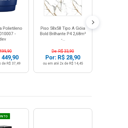
 Polietileno
Piso 58x58 Tipo A Gióia
Betoneira 
2010007 -
Bold Brilhante P4 2,68m²
Max 1 Tr
tlev
-...
Monofási
 499,90
De: R$ 33,90
De: R$ 5
 449,90
Por: R$ 28,90
Por: R$ 
x de R$ 37,49
ou em até 2x de R$ 14,45
ou em até 12x 
UNTO
Sifão Ajustá
COMPRE JU
66cm Br
2691652