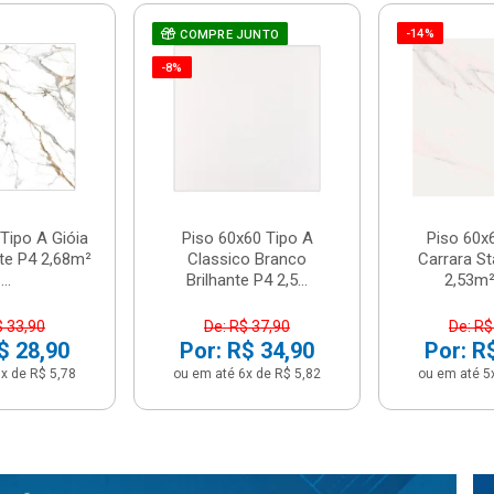
-14%
COMPRE JUNTO
-8%
Tipo A Gióia
Piso 60x60 Tipo A
Piso 60x
nte P4 2,68m²
Classico Branco
Carrara St
...
Brilhante P4 2,5...
2,53m² 
$ 33,90
De: R$ 37,90
De: R$
$ 28,90
Por: R$ 34,90
Por: R
x de R$ 5,78
ou em até 6x de R$ 5,82
ou em até 5