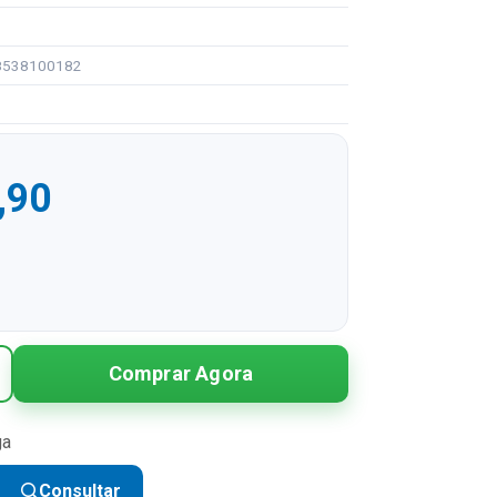
08538100182
,90
R$ 289,90
Comprar Agora
R$ 144,95 sem juros
R$ 96,63 sem juros
ga
R$ 72,48 sem juros
Consultar
R$ 57,98 sem juros