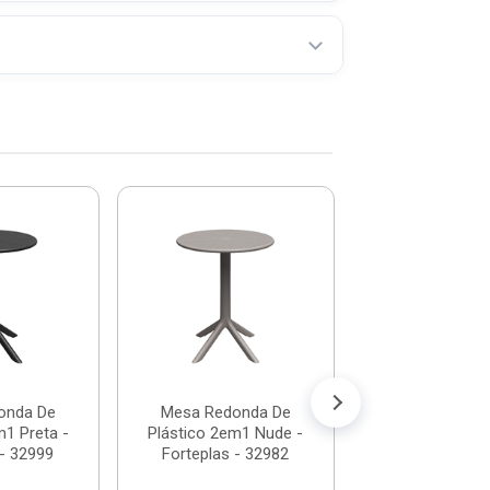
-42%
Mesa Quad
Sancho 
Polipropileno 
Tramontina -
De: R$ 464
Por: R$ 2
ou em até 12x de
onda De
Mesa Redonda De
m1 Preta -
Plástico 2em1 Nude -
 - 32999
Forteplas - 32982