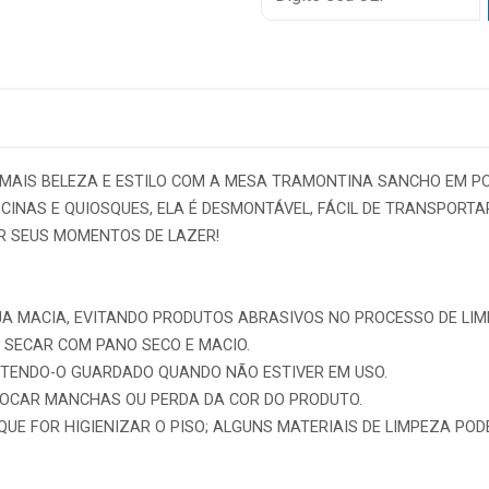
6x
7x
8x
9x
 MAIS BELEZA E ESTILO COM A MESA TRAMONTINA SANCHO EM PO
10x
SCINAS E QUIOSQUES, ELA É DESMONTÁVEL, FÁCIL DE TRANSPOR
R SEUS MOMENTOS DE LAZER!
11x
12x
A MACIA, EVITANDO PRODUTOS ABRASIVOS NO PROCESSO DE LIM
 SECAR COM PANO SECO E MACIO.
NTENDO-O GUARDADO QUANDO NÃO ESTIVER EM USO.
OCAR MANCHAS OU PERDA DA COR DO PRODUTO.
QUE FOR HIGIENIZAR O PISO; ALGUNS MATERIAIS DE LIMPEZA P