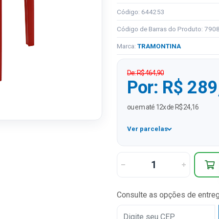
Código: 644253
Código de Barras do Produto: 79
Marca:
TRAMONTINA
De: R$ 464,90
Por: R$ 289
ou em até 12x de R$ 24,16
Ver parcelas
1x
2x
3x
Consulte as opções de entre
4x
5x