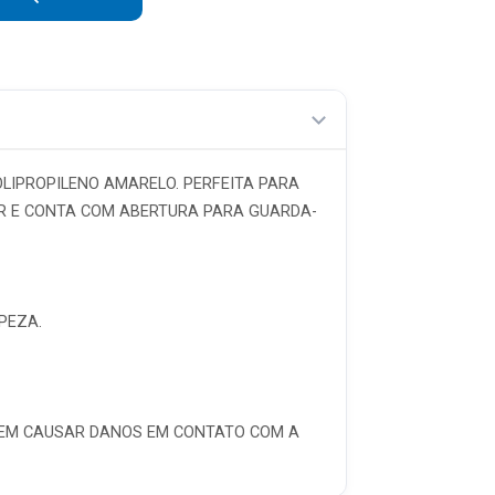
R$ 48,32 sem juros
R$ 41,41 sem juros
R$ 36,24 sem juros
R$ 32,21 sem juros
LIPROPILENO AMARELO. PERFEITA PARA
R$ 28,99 sem juros
TAR E CONTA COM ABERTURA PARA GUARDA-
R$ 26,35 sem juros
R$ 24,16 sem juros
PEZA.
ODEM CAUSAR DANOS EM CONTATO COM A