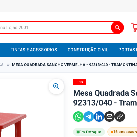
S
TINTAS E ACESSORIOS
CONSTRUÇÃO CIVIL
PORTAS 
SA
MESA QUADRADA SANCHO VERMELHA - 92313/040 - TRAMONTIN
-38%
Mesa Quadrada Sa
92313/040 - Tram
16 pessoas 
Em Estoque