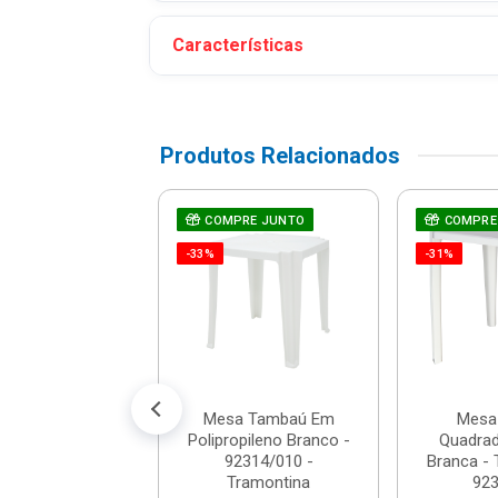
Características
Produtos Relacionados
a Quadrada
COMPRE JUNTO
COMPRE
ancho Em
-33%
-31%
opileno Preto -
ontina - 9...
: R$ 464,90
 R$ 269,90
é 12x de R$ 22,49
Mesa Tambaú Em
Mesa 
Polipropileno Branco -
Quadra
92314/010 -
Branca - 
Tramontina
923