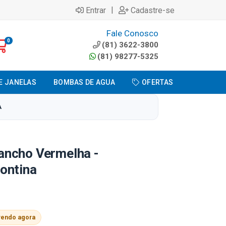
|
Entrar
Cadastre-se
Fale Conosco
0
(81) 3622-3800
(81) 98277-5325
E JANELAS
BOMBAS DE AGUA
OFERTAS
A
ncho Vermelha -
ontina
vendo agora