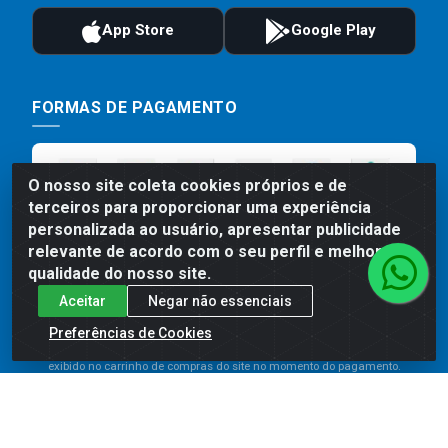
FORMAS DE PAGAMENTO
O nosso site coleta cookies próprios e de
terceiros para proporcionar uma experiência
personalizada ao usuário, apresentar publicidade
relevante de acordo com o seu perfil e melhorar a
qualidade do nosso site.
Aceitar
Negar não essenciais
Preços, promoções, condições de pagamento e frete são válidos
para compras realizadas exclusivamente pelo site. Caso haja
Preferências de Cookies
divergência de preço de um produto, será válido o preço que for
exibido no carrinho de compras do site no momento do pagamento.
As vendas estão sujeitas a análise e disponibilidade do estoque.
Imagens de produtos meramente ilustrativas.
Comercial de Construção 2001 LTDA - Av. Congresso