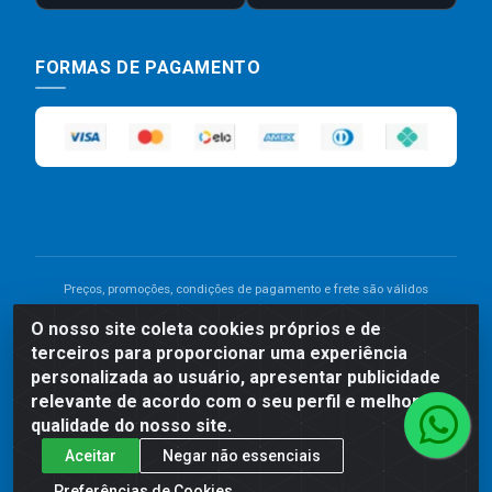
FORMAS DE PAGAMENTO
Preços, promoções, condições de pagamento e frete são válidos
para compras realizadas exclusivamente pelo site. Caso haja
O nosso site coleta cookies próprios e de
divergência de preço de um produto, será válido o preço que for
terceiros para proporcionar uma experiência
exibido no carrinho de compras do site no momento do pagamento.
As vendas estão sujeitas a análise e disponibilidade do estoque.
personalizada ao usuário, apresentar publicidade
Imagens de produtos meramente ilustrativas.
relevante de acordo com o seu perfil e melhorar a
qualidade do nosso site.
Comercial de Construção 2001 LTDA - Av. Congresso
Aceitar
Negar não essenciais
Eucarístico, 1179 - São José, Carpina - PE - CEP: 55811-
000 - 70.220.389/0001-66
Preferências de Cookies