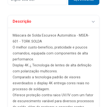
7x
R$ 18,56 sem juros
8x
R$ 16,24 sem juros
Descrição
9x
R$ 14,43 sem juros
10x
R$ 12,99 sem juros
Máscara de Solda Escurece Automática - MSEA-
11x
R$ 11,81 sem juros
601 - TORK SOLDA
O melhor custo-benefício, praticidade e poucos
12x
R$ 10,83 sem juros
comandos, equipada com componentes de alta
performance.
Display 4K ¿ Tecnologia de lentes de alta definição
com polarização multicores.
Comparado a tecnologia padrão de visores
esverdeados o display 4K entrega cores reais no
processo de soldagem.
Oferece proteção contra raios UV/IV com um fator
de escurecimento variável para diversos processos