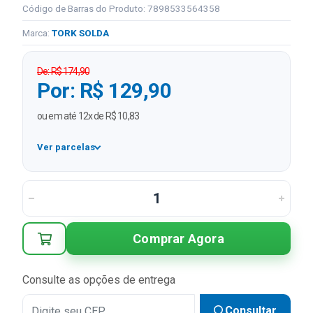
Código de Barras do Produto: 7898533564358
Marca:
TORK SOLDA
De: R$ 174,90
Por: R$ 129,90
ou em até 12x de R$ 10,83
Ver parcelas
1x
R$ 129,90
2x
R$ 64,95 sem juros
3x
R$ 43,30 sem juros
Comprar Agora
4x
R$ 32,48 sem juros
5x
R$ 25,98 sem juros
Consulte as opções de entrega
6x
R$ 21,65 sem juros
Consultar