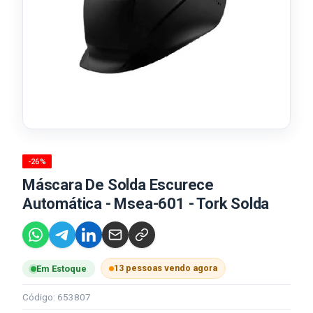
-26%
Máscara De Solda Escurece
Automática - Msea-601 - Tork Solda
13 pessoas vendo agora
Em Estoque
Código: 653807