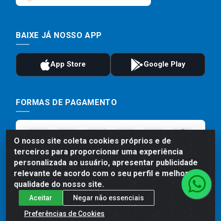
BAIXE JÁ NOSSO APP
FORMAS DE PAGAMENTO
O nosso site coleta cookies próprios e de
terceiros para proporcionar uma experiência
personalizada ao usuário, apresentar publicidade
relevante de acordo com o seu perfil e melhorar a
qualidade do nosso site.
Aceitar
Negar não essenciais
Preços, promoções, condições de pagamento e frete são válidos
para compras realizadas exclusivamente pelo site. Caso haja
Preferências de Cookies
divergência de preço de um produto, será válido o preço que for