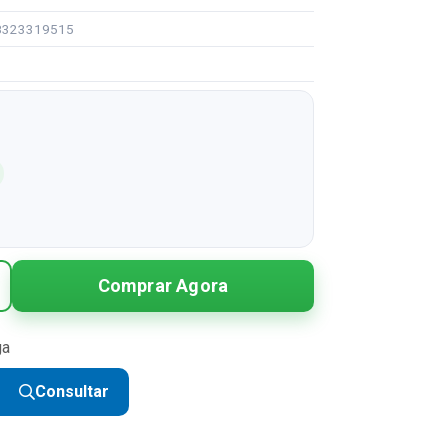
08323319515
Comprar Agora
ga
Consultar