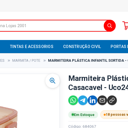
S
TINTAS E ACESSORIOS
CONSTRUÇÃO CIVIL
PORTAS 
TES
MARMITA / POTE
MARMITEIRA PLÁSTICA INFANTIL SORTIDA -
Marmiteira Plástic
Casacavel - Uco2
18 pessoas 
Em Estoque
Código: 684067