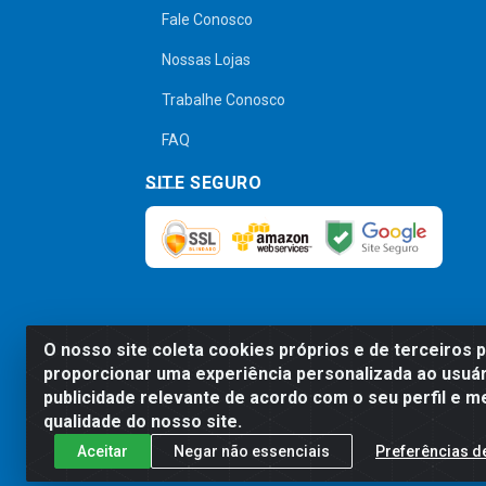
Fale Conosco
Nossas Lojas
Trabalhe Conosco
FAQ
SITE SEGURO
O nosso site coleta cookies próprios e de terceiros 
Preços, promoções, condições de pagamen
proporcionar uma experiência personalizada ao usuár
será válido o preço que for exibido no
publicidade relevante de acordo com o seu perfil e m
qualidade do nosso site.
Aceitar
Negar não essenciais
Preferências d
Comercial de Construção 2001 L