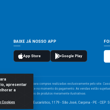
BAIXE JÁ NOSSO APP
FO
para
to e frete são válidos para compras realizadas exclusivamente pelo site. Caso 
io, apresentar
 carrinho de compras do site no momento do pagamento. As vendas estão sujeitas 
elhorar a
Imagens de produtos meramente ilustrativas.
e Cookies
TDA - Av. Congresso Eucarístico, 1179 - São José, Carpina - PE - CEP: