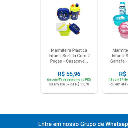
teira Plástica
Marmiteira Plástica
Marmitei
il Sortida Com
Infantil Sortida Com 2
Infantil
a - Casacavel...
Peças - Casacavel...
Garrafa -
$ 45,51
R$ 55,96
R$ 
% de desconto no PIX)
(já com 5% de desconto no PIX)
(já com 5% de
té 4x de R$ 11,98
ou em até 5x de R$ 11,78
ou em até 
Entre em nosso Grupo de Whatsapp