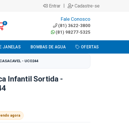
|
Entrar
Cadastre-se
Fale Conosco
0
(81) 3622-3800
(81) 98277-5325
E JANELAS
BOMBAS DE AGUA
OFERTAS
 CASACAVEL - UCO244
a Infantil Sortida -
44
vendo agora