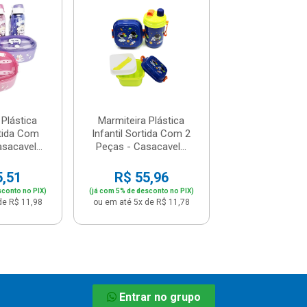
 Plástica
Marmiteira Plástica
Marmiteira Pl
rtida Com
Infantil Sortida Com 2
Infantil Sorti
sacavel...
Peças - Casacavel...
Garrafa - Casac
5,51
R$ 55,96
R$ 45,
sconto no PIX)
(já com 5% de desconto no PIX)
(já com 5% de descon
de R$ 11,98
ou em até 5x de R$ 11,78
ou em até 4x de 
Entrar no grupo