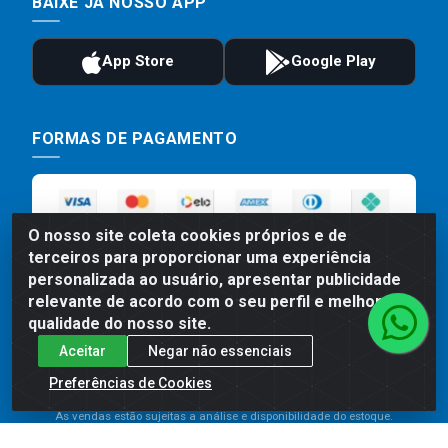
BAIXE JÁ NOSSO APP
FORMAS DE PAGAMENTO
O nosso site coleta cookies próprios e de
terceiros para proporcionar uma experiência
personalizada ao usuário, apresentar publicidade
relevante de acordo com o seu perfil e melhorar a
qualidade do nosso site.
Preços, promoções, condições de pagamento e frete são válidos
Aceitar
Negar não essenciais
para compras realizadas exclusivamente pelo site. Caso haja
divergência de preço de um produto, será válido o preço que for
Preferências de Cookies
exibido no carrinho de compras do site no momento do pagamento.
As vendas estão sujeitas a análise e disponibilidade do estoque.
Imagens de produtos meramente ilustrativas.