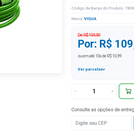
Código de Barras do Produto: 78
Marca:
VIQUA
De: R$ 159,90
Por: R$ 109
ou em até 10x de R$ 10,99
Ver parcelas
1x
2x
3x
Consulte as opções de entre
4x
5x