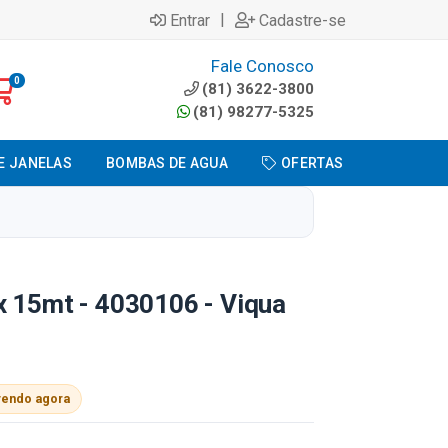
|
Entrar
Cadastre-se
Fale Conosco
0
(81) 3622-3800
(81) 98277-5325
E JANELAS
BOMBAS DE AGUA
OFERTAS
x 15mt - 4030106 - Viqua
vendo agora