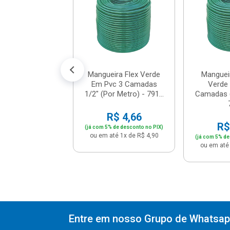
das 3/4" (Por
Metr...
$ 10,36
% de desconto no PIX)
té 1x de R$ 10,90
Mangueira Flex Verde
Mangueir
Em Pvc 3 Camadas
Verde
1/2" (Por Metro) - 791...
Camadas (
R$ 4,66
R$
(já com 5% de desconto no PIX)
ou em até 1x de R$ 4,90
(já com 5% de
ou em até 
Entre em nosso Grupo de Whatsapp