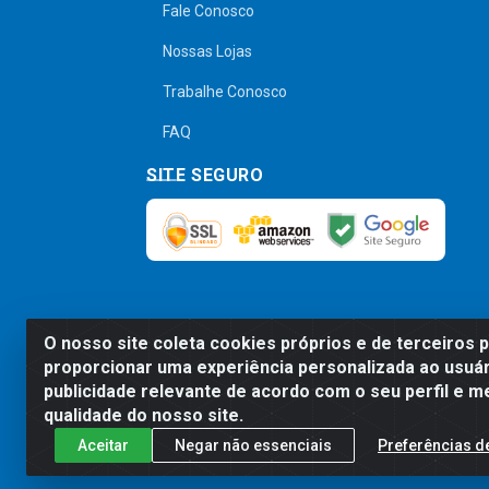
Fale Conosco
Nossas Lojas
Trabalhe Conosco
FAQ
SITE SEGURO
O nosso site coleta cookies próprios e de terceiros 
Preços, promoções, condições de pagamen
proporcionar uma experiência personalizada ao usuár
será válido o preço que for exibido no
publicidade relevante de acordo com o seu perfil e m
qualidade do nosso site.
Aceitar
Negar não essenciais
Preferências d
Comercial de Construção 2001 L