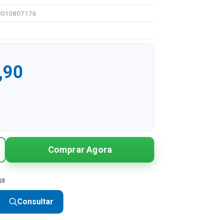
98010807176
,90
R$ 109,90
Comprar Agora
R$ 54,95 sem juros
R$ 36,63 sem juros
ga
R$ 27,48 sem juros
Consultar
R$ 21,98 sem juros