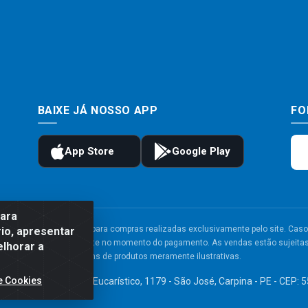
BAIXE JÁ NOSSO APP
FO
para
to e frete são válidos para compras realizadas exclusivamente pelo site. Caso 
io, apresentar
 carrinho de compras do site no momento do pagamento. As vendas estão sujeitas 
elhorar a
Imagens de produtos meramente ilustrativas.
e Cookies
TDA - Av. Congresso Eucarístico, 1179 - São José, Carpina - PE - CEP: