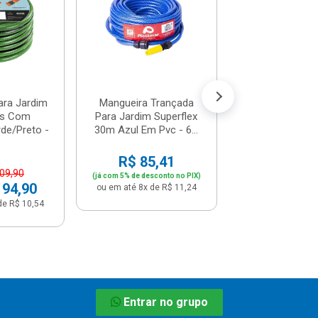
Camadas 3/4"
Metr...
R$ 10,
(já com 5% de descon
ou em até 1x de 
ara Jardim
Mangueira Trançada
os Com
Para Jardim Superflex
de/Preto -
30m Azul Em Pvc - 6...
R$ 85,41
109,90
(já com 5% de desconto no PIX)
 94,90
ou em até 8x de R$ 11,24
de R$ 10,54
Entrar no grupo