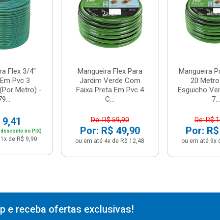
a Flex 3/4"
Mangueira P
Mangueira Flex Para
 Em Pvc 3
20 Metr
Jardim Verde Com
Por Metro) -
Esguicho Ver
Faixa Preta Em Pvc 4
79...
7...
C...
 9,41
De: R$ 
De: R$ 59,90
Por: R$
Por: R$ 49,90
 desconto no PIX)
1x de R$ 9,90
ou em até 9x 
ou em até 4x de R$ 12,48
 e receba ofertas exclusivas!