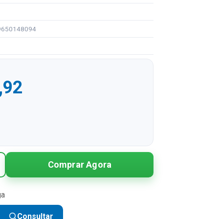
99650148094
,92
R$ 459,92
Comprar Agora
R$ 229,96 sem juros
R$ 153,31 sem juros
ga
R$ 114,98 sem juros
Consultar
R$ 91,98 sem juros