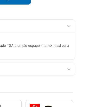
R$ 76,65 sem juros
R$ 65,70 sem juros
R$ 57,49 sem juros
R$ 51,10 sem juros
R$ 45,99 sem juros
eado TSA e amplo espaço interno. Ideal para
R$ 41,81 sem juros
R$ 38,33 sem juros
-20%
-20%