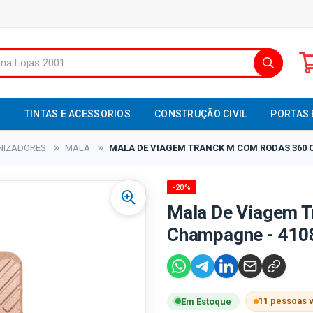
S
TINTAS E ACESSORIOS
CONSTRUÇÃO CIVIL
PORTAS 
NIZADORES
MALA
MALA DE VIAGEM TRANCK M COM RODAS 360 C
-20%
Mala De Viagem 
Champagne - 4108
11 pessoas 
Em Estoque