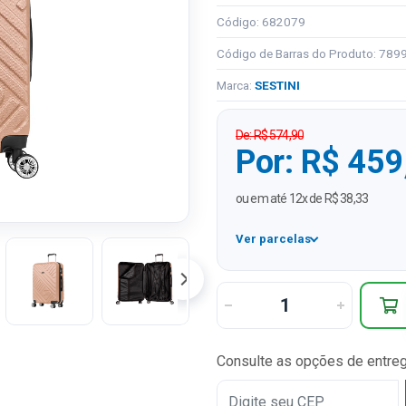
Código: 682079
Código de Barras do Produto: 78
Marca:
SESTINI
De: R$ 574,90
Por: R$ 459
ou em até 12x de R$ 38,33
Ver parcelas
1x
2x
3x
Consulte as opções de entre
4x
5x