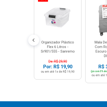
e Viagem Bordo
Com Rodas 360
 - 4109543 -...
: R$ 379,90
 R$ 303,92
é 12x de R$ 25,33
Organizador Plástico
Mala D
Flex 6 Litros -
Com Ro
Sr901/555 - Sanremo
Escuro 
D
De: R$ 29,90
Por: R$ 19,90
R$ 
ou em até 1x de R$ 19,90
(já com 5% de
ou em até 1