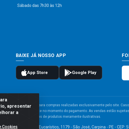
Sábado das 7h30 às 12h
BAIXE JÁ NOSSO APP
FO
para
to e frete são válidos para compras realizadas exclusivamente pelo site. Caso 
io, apresentar
 carrinho de compras do site no momento do pagamento. As vendas estão sujeitas 
elhorar a
Imagens de produtos meramente ilustrativas.
e Cookies
TDA - Av. Congresso Eucarístico, 1179 - São José, Carpina - PE - CEP: