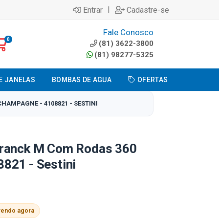
|
Entrar
Cadastre-se
Fale Conosco
0
(81) 3622-3800
(81) 98277-5325
E JANELAS
BOMBAS DE AGUA
OFERTAS
HAMPAGNE - 4108821 - SESTINI
Tranck M Com Rodas 360
821 - Sestini
vendo agora