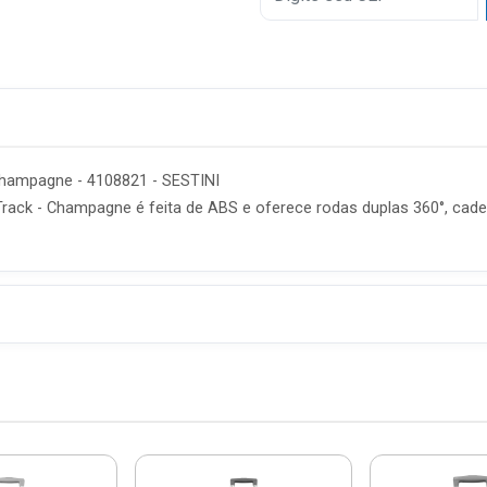
6x
7x
8x
9x
hampagne - 4108821 - SESTINI
10x
 Track - Champagne é feita de ABS e oferece rodas duplas 360°, cad
11x
12x