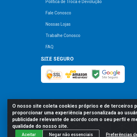
Política de Troca e Devolução
Fale Conosco
Nossas Lojas
Trabalhe Conosco
FAQ
SITE SEGURO
O nosso site coleta cookies próprios e de terceiros 
Preços, promoções, condições de pagamen
proporcionar uma experiência personalizada ao usuár
será válido o preço que for exibido no
publicidade relevante de acordo com o seu perfil e m
qualidade do nosso site.
Aceitar
Negar não essenciais
Preferências d
Comercial de Construção 2001 L