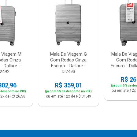
e Viagem M
Mala De Viagem G
Mala De Via
das Cinza
Com Rodas Cinza
Com Roda
- Dallare -
Escuro - Dallare -
Escuro - Dalla
l2492
Dl2493
R$ 26
302,96
R$ 359,01
(já com 5% de de
ou em até 12x 
 desconto no PIX)
(já com 5% de desconto no PIX)
2x de R$ 26,58
ou em até 12x de R$ 31,49