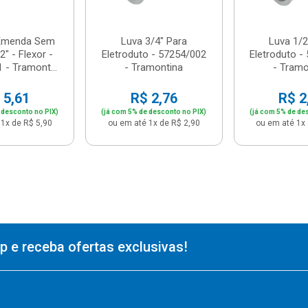
 Emenda Sem
Luva 3/4" Para
Luva 1/2
" - Flexor -
Eletroduto - 57254/002
Eletroduto -
 - Tramont...
- Tramontina
- Tramo
 5,61
R$ 2,76
R$ 2
 desconto no PIX)
(já com 5% de desconto no PIX)
(já com 5% de de
1x de R$ 5,90
ou em até 1x de R$ 2,90
ou em até 1x 
 e receba ofertas exclusivas!