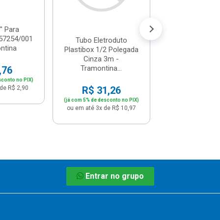
ou em até 6x de 
" Para
 57254/001
Tubo Eletroduto
ntina
Plastibox 1/2 Polegada
Cinza 3m -
Tramontina...
,76
sconto no PIX)
de R$ 2,90
R$ 31,26
(já com 5% de desconto no PIX)
ou em até 3x de R$ 10,97
Entrar no grupo