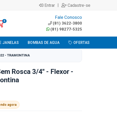
|
Entrar
Cadastre-se
Fale Conosco
0
(81) 3622-3800
(81) 98277-5325
E JANELAS
BOMBAS DE AGUA
OFERTAS
/022 - TRAMONTINA
m Rosca 3/4" - Flexor -
ontina
endo agora