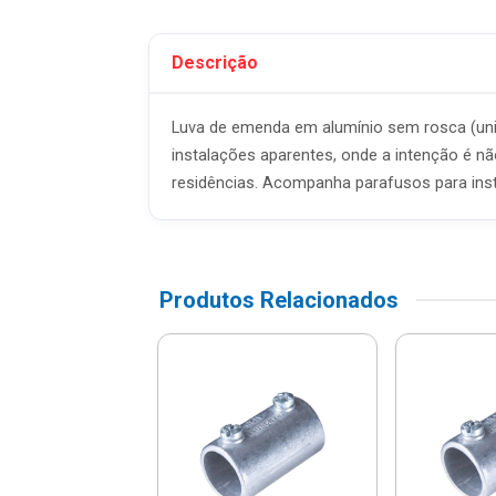
Descrição
Luva de emenda em alumínio sem rosca (unid
instalações aparentes, onde a intenção é nã
residências. Acompanha parafusos para inst
Produtos Relacionados
duto Plastibox
RE JUNTO
inza Tubo 3/4"
- 57259/012 ...
$ 64,51
% de desconto no PIX)