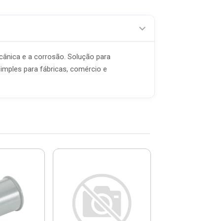
cânica e a corrosão. Solução para
simples para fábricas, comércio e
Eletroduto Pla
COMPRE JUNT
3/4" Cinza Tu
De 3m - 57259/
R$ 64,
(já com 5% de descon