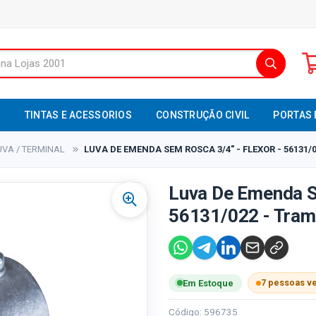
S
TINTAS E ACESSORIOS
CONSTRUÇÃO CIVIL
PORTAS 
UVA / TERMINAL
LUVA DE EMENDA SEM ROSCA 3/4" - FLEXOR - 56131
Luva De Emenda Se
56131/022 - Tram
7 pessoas v
Em Estoque
Código: 596735