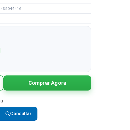
91435044416
Comprar Agora
ga
Consultar