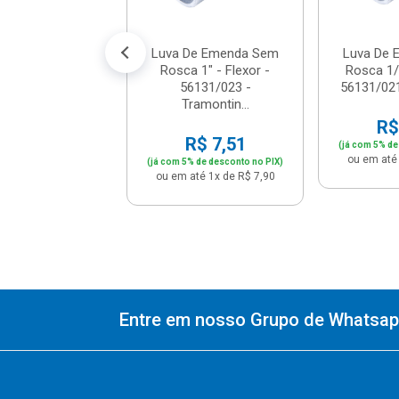
té 6x de R$ 11,32
Luva De Emenda Sem
Luva De
Rosca 1" - Flexor -
Rosca 1/2
56131/023 -
56131/021
Tramontin...
R$
R$ 7,51
(já com 5% de
ou em até 
(já com 5% de desconto no PIX)
ou em até 1x de R$ 7,90
Entre em nosso Grupo de Whatsapp