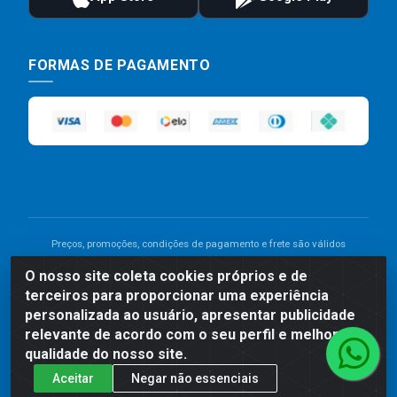
FORMAS DE PAGAMENTO
Preços, promoções, condições de pagamento e frete são válidos
para compras realizadas exclusivamente pelo site. Caso haja
O nosso site coleta cookies próprios e de
divergência de preço de um produto, será válido o preço que for
terceiros para proporcionar uma experiência
exibido no carrinho de compras do site no momento do pagamento.
As vendas estão sujeitas a análise e disponibilidade do estoque.
personalizada ao usuário, apresentar publicidade
Imagens de produtos meramente ilustrativas.
relevante de acordo com o seu perfil e melhorar a
qualidade do nosso site.
Comercial de Construção 2001 LTDA - Av. Congresso
Aceitar
Negar não essenciais
Eucarístico, 1179 - São José, Carpina - PE - CEP: 55811-