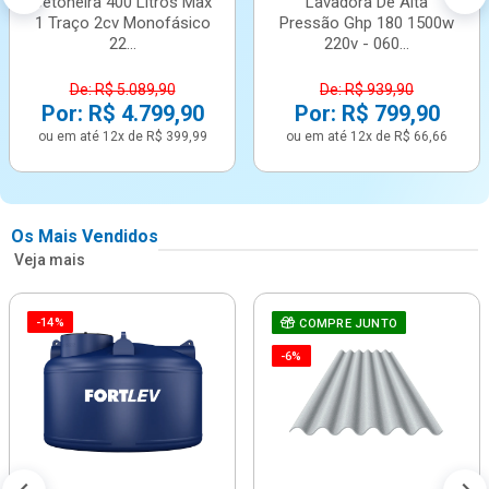
Betoneira 400 Litros Max
Lavadora De Alta
1 Traço 2cv Monofásico
Pressão Ghp 180 1500w
22...
220v - 060...
De: R$ 5.089,90
De: R$ 939,90
Por: R$ 4.799,90
Por: R$ 799,90
ou em até 12x de R$ 399,99
ou em até 12x de R$ 66,66
Os Mais Vendidos
Veja mais
-14%
COMPRE JUNTO
-6%