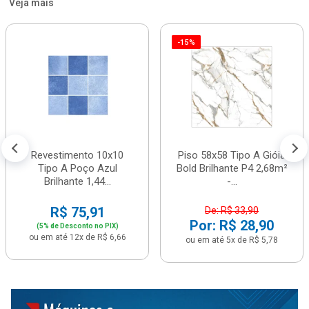
Veja mais
-15%
Revestimento 10x10
Piso 58x58 Tipo A Gióia
Tipo A Poço Azul
Bold Brilhante P4 2,68m²
Brilhante 1,44...
-...
R$ 75,91
De: R$ 33,90
Por: R$ 28,90
(5% de Desconto no PIX)
ou em até 12x de R$ 6,66
ou em até 5x de R$ 5,78