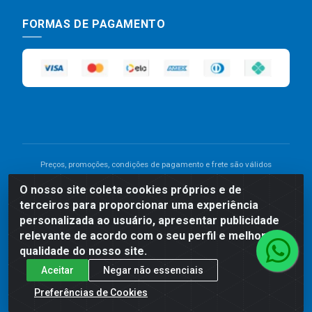
FORMAS DE PAGAMENTO
Preços, promoções, condições de pagamento e frete são válidos
para compras realizadas exclusivamente pelo site. Caso haja
O nosso site coleta cookies próprios e de
divergência de preço de um produto, será válido o preço que for
terceiros para proporcionar uma experiência
exibido no carrinho de compras do site no momento do pagamento.
As vendas estão sujeitas a análise e disponibilidade do estoque.
personalizada ao usuário, apresentar publicidade
Imagens de produtos meramente ilustrativas.
relevante de acordo com o seu perfil e melhorar a
qualidade do nosso site.
Comercial de Construção 2001 LTDA - Av. Congresso
Aceitar
Negar não essenciais
Eucarístico, 1179 - São José, Carpina - PE - CEP: 55811-
000 - 70.220.389/0001-66
Preferências de Cookies