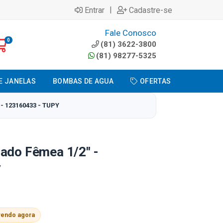
|
Entrar
Cadastre-se
Fale Conosco
0
(81) 3622-3800
(81) 98277-5325
E JANELAS
BOMBAS DE AGUA
OFERTAS
 123160433 - TUPY
zado Fêmea 1/2" -
y
vendo agora