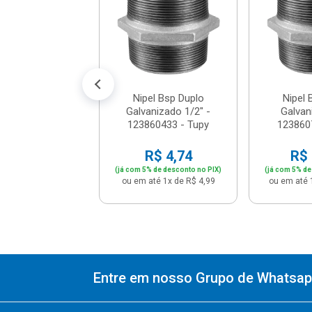
60633 - Tupy
$ 13,21
% de desconto no PIX)
té 1x de R$ 13,90
Nipel Bsp Duplo
Nipel 
Galvanizado 1/2" -
Galvan
123860433 - Tupy
123860
R$ 4,74
R$ 
(já com 5% de desconto no PIX)
(já com 5% de
ou em até 1x de R$ 4,99
ou em até 
Entre em nosso Grupo de Whatsapp