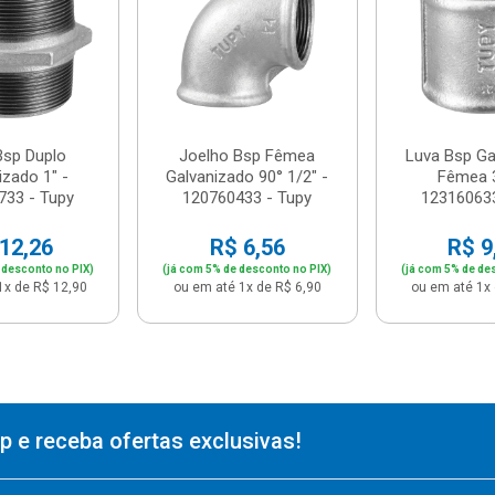
Bsp Duplo
Joelho Bsp Fêmea
Luva Bsp Ga
izado 1" -
Galvanizado 90° 1/2" -
Fêmea 3
733 - Tupy
120760433 - Tupy
123160633
12,26
R$ 6,56
R$ 9
 desconto no PIX)
(já com 5% de desconto no PIX)
(já com 5% de de
1x de R$ 12,90
ou em até 1x de R$ 6,90
ou em até 1x 
 e receba ofertas exclusivas!