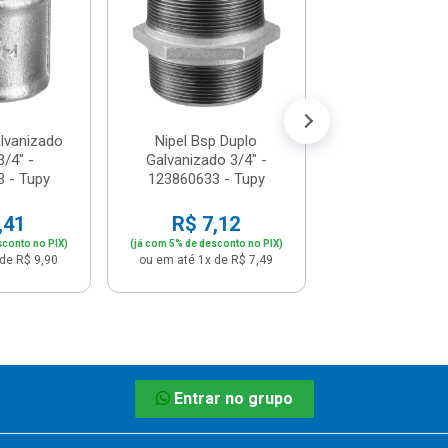
124460633 -
R$ 13,
(já com 5% de descon
ou em até 1x de 
lvanizado
Nipel Bsp Duplo
/4" -
Galvanizado 3/4" -
 - Tupy
123860633 - Tupy
,41
R$ 7,12
sconto no PIX)
(já com 5% de desconto no PIX)
de R$ 9,90
ou em até 1x de R$ 7,49
Entrar no grupo