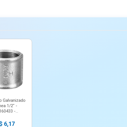
p Galvanizado
ea 1/2" -
60433 -...
$ 6,17