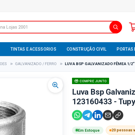
S
TINTAS E ACESSORIOS
CONSTRUÇÃO CIVIL
PORTAS 
XOES
GALVANIZADO / FERRO
LUVA BSP GALVANIZADO FÊMEA 1/2" -
COMPRE JUNTO
Luva Bsp Galvani
123160433 - Tup
20 pessoas 
Em Estoque