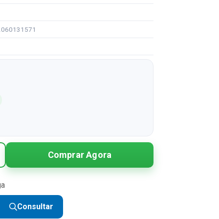
92060131571
Comprar Agora
ga
Consultar