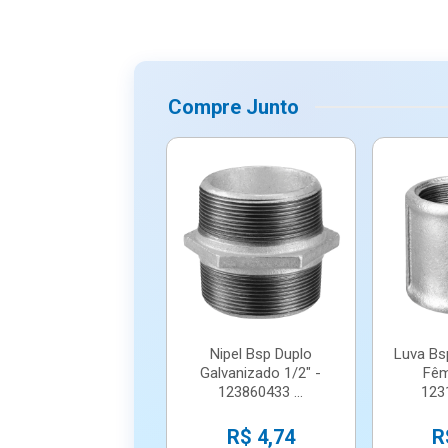
Compre Junto
Nipel Bsp Duplo
Luva Bs
Galvanizado 1/2" -
Fêm
123860433 ...
1231
R$ 4,74
R