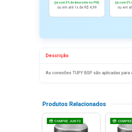
(já com 5% de desconto no PIX)
(já com 5% 
ou em até 1x de R$ 4,99
ou em at
Descrição
As conexões TUPY BSP são aplicadas para a 
Produtos Relacionados
p Galvanizado
COMPRE JUNTO
COMPRE
mea 3/4" -