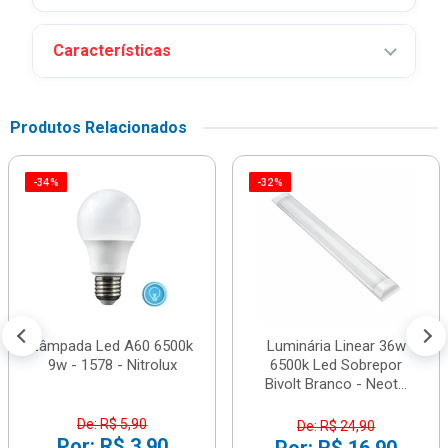
Características
Produtos Relacionados
-34%
-32%
Lâmpada Led A60 6500k
Luminária Linear 36w
9w - 1578 - Nitrolux
6500k Led Sobrepor
Bivolt Branco - Neot...
De: R$ 5,90
De: R$ 24,90
Por: R$ 3,90