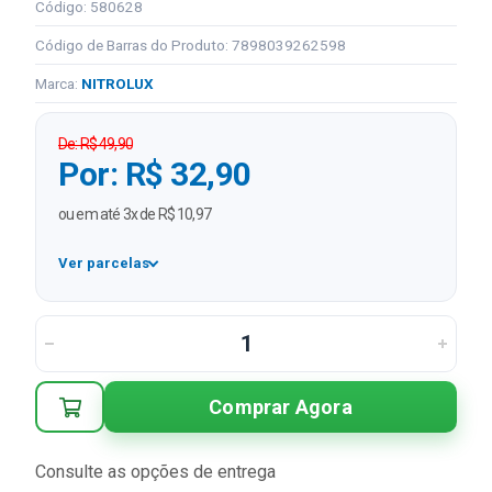
Código: 580628
Código de Barras do Produto: 7898039262598
Marca:
NITROLUX
De: R$ 49,90
Por: R$ 32,90
ou em até 3x de R$ 10,97
Ver parcelas
1x
R$ 32,90
2x
R$ 16,45 sem juros
3x
R$ 10,97 sem juros
Comprar Agora
Consulte as opções de entrega