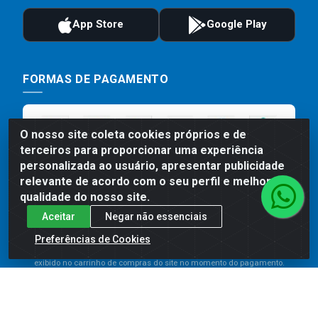
FORMAS DE PAGAMENTO
O nosso site coleta cookies próprios e de
terceiros para proporcionar uma experiência
personalizada ao usuário, apresentar publicidade
relevante de acordo com o seu perfil e melhorar a
qualidade do nosso site.
Aceitar
Negar não essenciais
Preços, promoções, condições de pagamento e frete são válidos
para compras realizadas exclusivamente pelo site. Caso haja
Preferências de Cookies
divergência de preço de um produto, será válido o preço que for
exibido no carrinho de compras do site no momento do pagamento.
As vendas estão sujeitas a análise e disponibilidade do estoque.
Imagens de produtos meramente ilustrativas.
Comercial de Construção 2001 LTDA - Av. Congresso