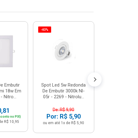
-40%
-40%
Spot Led 5w R
De Embutir 65
05r - 2268-6500
De: R$ 9,
Por: R$ 
ou em até 1x de 
De Embutir
Spot Led 5w Redonda
mi 18w Em
De Embutir 3000k Nl-
 Nitro...
05r - 2269 - Nitrolu...
0,81
De: R$ 9,90
Por: R$ 5,90
sconto no PIX)
de R$ 10,95
ou em até 1x de R$ 5,90