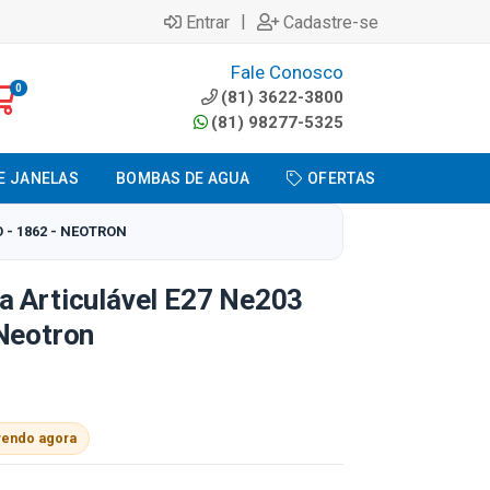
|
Entrar
Cadastre-se
Fale Conosco
0
(81) 3622-3800
(81) 98277-5325
E JANELAS
BOMBAS DE AGUA
OFERTAS
 - 1862 - NEOTRON
a Articulável E27 Ne203
 Neotron
vendo agora