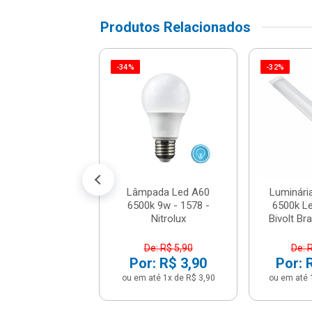
Produtos Relacionados
-34%
-32%
ed 5w Redonda
utir 6500k Nl-
268-6500k - N...
e: R$ 9,90
: R$ 5,90
até 1x de R$ 5,90
Lâmpada Led A60
Luminári
6500k 9w - 1578 -
6500k L
Nitrolux
Bivolt Bra
De: R$ 5,90
De: 
Por: R$ 3,90
Por: 
ou em até 1x de R$ 3,90
ou em até 