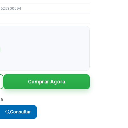
08625300594
Comprar Agora
ga
Consultar