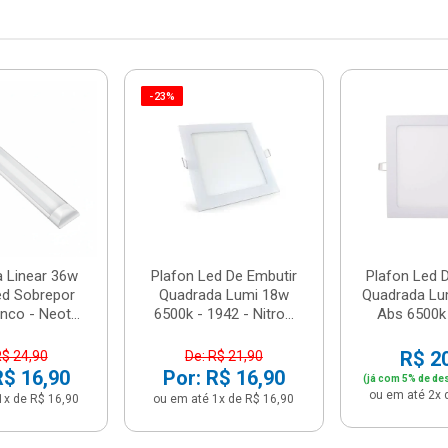
-23%
a Linear 36w
Plafon Led De Embutir
Plafon Led 
ed Sobrepor
Quadrada Lumi 18w
Quadrada Lu
nco - Neot...
6500k - 1942 - Nitro...
Abs 6500k -
R$ 2
R$ 24,90
De: R$ 21,90
R$ 16,90
Por: R$ 16,90
(já com 5% de de
ou em até 2x 
1x de R$ 16,90
ou em até 1x de R$ 16,90