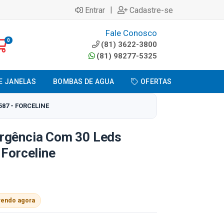
|
Entrar
Cadastre-se
Fale Conosco
0
(81) 3622-3800
(81) 98277-5325
E JANELAS
BOMBAS DE AGUA
OFERTAS
87 - FORCELINE
rgência Com 30 Leds
 Forceline
vendo agora