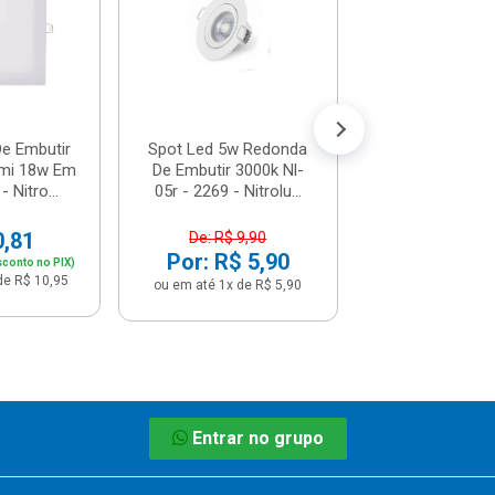
De: R$ 9,
Por: R$ 
ou em até 1x de 
De Embutir
Spot Led 5w Redonda
mi 18w Em
De Embutir 3000k Nl-
 Nitro...
05r - 2269 - Nitrolu...
0,81
De: R$ 9,90
Por: R$ 5,90
sconto no PIX)
de R$ 10,95
ou em até 1x de R$ 5,90
Entrar no grupo