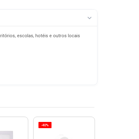
tórios, escolas, hotéis e outros locais
-40%
-40%
Spot Led 5w R
De Embutir 65
05r - 2268-6500