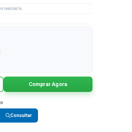
99018405876
Comprar Agora
ga
Consultar