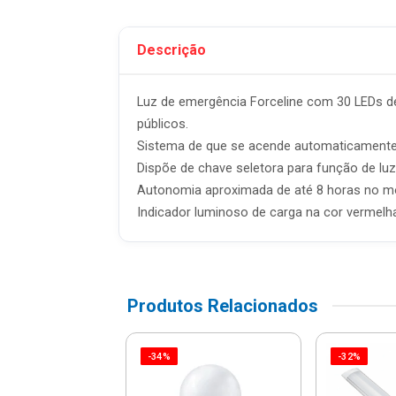
Descrição
Luz de emergência Forceline com 30 LEDs de a
públicos.
Sistema de que se acende automaticamente n
Dispõe de chave seletora para função de lu
Autonomia aproximada de até 8 horas no mo
Indicador luminoso de carga na cor vermelha,
Produtos Relacionados
-34%
-32%
ed 5w Redonda
utir 6500k Nl-
268-6500k - N...