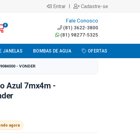
|
Entrar
Cadastre-se
Fale Conosco
0
(81) 3622-3800
(81) 98277-5325
E JANELAS
BOMBAS DE AGUA
OFERTAS
9084000 - VONDER
no Azul 7mx4m -
nder
endo agora