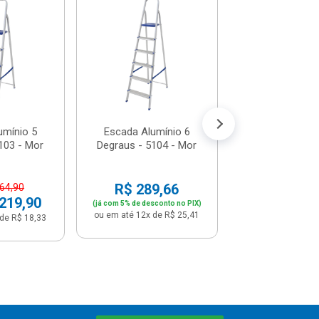
Escada Alumí
Degraus - 510
R$ 341,
(já com 5% de descon
ou em até 12x de
umínio 5
Escada Alumínio 6
103 - Mor
Degraus - 5104 - Mor
R$ 289,66
264,90
 219,90
(já com 5% de desconto no PIX)
ou em até 12x de R$ 25,41
de R$ 18,33