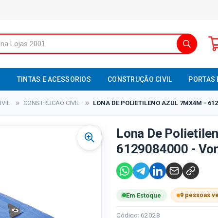
S
TINTAS E ACESSORIOS
CONSTRUÇÃO CIVIL
PORTAS 
VIL
CONSTRUCAO CIVIL
LONA DE POLIETILENO AZUL 7MX4M - 612
Lona De Polietile
6129084000 - Vo
9 pessoas v
Em Estoque
Código: 62028