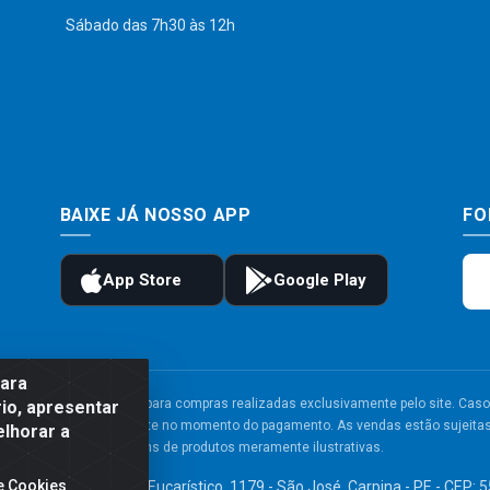
Sábado das 7h30 às 12h
BAIXE JÁ NOSSO APP
FO
para
to e frete são válidos para compras realizadas exclusivamente pelo site. Caso 
io, apresentar
 carrinho de compras do site no momento do pagamento. As vendas estão sujeitas 
elhorar a
Imagens de produtos meramente ilustrativas.
e Cookies
TDA - Av. Congresso Eucarístico, 1179 - São José, Carpina - PE - CEP: