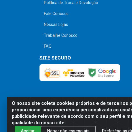
Política de Troca e Devolução
Fale Conosco
Nossas Lojas
Trabalhe Conosco
FAQ
SITE SEGURO
O nosso site coleta cookies próprios e de terceiros 
Preços, promoções, condições de pagamen
proporcionar uma experiência personalizada ao usuár
será válido o preço que for exibido no
publicidade relevante de acordo com o seu perfil e m
qualidade do nosso site.
Aceitar
Negar não essenciais
Preferências d
Comercial de Construção 2001 L