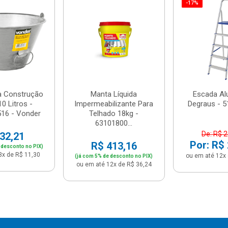
-17%
a Construção
Manta Líquida
Escada Al
0 Litros -
Impermeabilizante Para
Degraus - 5
16 - Vonder
Telhado 18kg -
63101800...
De: R$ 
32,21
Por: R$
R$ 413,16
 desconto no PIX)
3x de R$ 11,30
ou em até 12x 
(já com 5% de desconto no PIX)
ou em até 12x de R$ 36,24