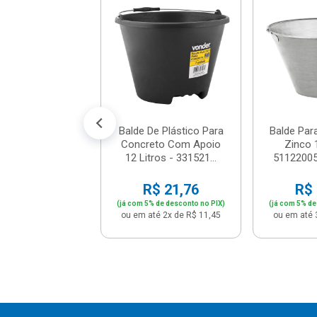
da Alumínio 7
s - 5105 - Mor
$ 341,91
% de desconto no PIX)
é 12x de R$ 29,99
Balde De Plástico Para
Balde Par
Concreto Com Apoio
Zinco 1
12 Litros - 331521...
51122005
R$ 21,76
R$ 
(já com 5% de desconto no PIX)
(já com 5% de
ou em até 2x de R$ 11,45
ou em até 