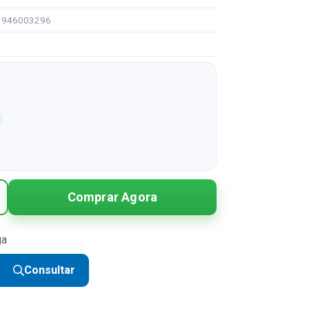
93946003296
Comprar Agora
ga
Consultar