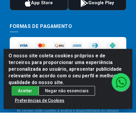
FORMAS DE PAGAMENTO
O nosso site coleta cookies próprios e de
terceiros para proporcionar uma experiência
personalizada ao usuário, apresentar publicidade
relevante de acordo com o seu perfil e melhorar a
qualidade do nosso site.
Preços, promoções, condições de pagamento e frete são válidos
Aceitar
Negar não essenciais
para compras realizadas exclusivamente pelo site. Caso haja
divergência de preço de um produto, será válido o preço que for
Preferências de Cookies
exibido no carrinho de compras do site no momento do pagamento.
As vendas estão sujeitas a análise e disponibilidade do estoque.
Imagens de produtos meramente ilustrativas.
Comercial de Construção 2001 LTDA - Av. Congresso
Eucarístico, 1179 - São José, Carpina - PE - CEP: 55811-