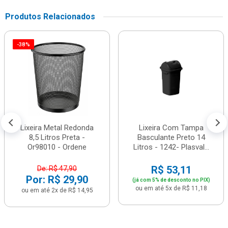
Produtos Relacionados
-38%
Lixeira Metal Redonda
Lixeira Com Tampa
8,5 Litros Preta -
Basculante Preto 14
Or98010 - Ordene
Litros - 1242- Plasval...
R$ 53,11
De: R$ 47,90
Por: R$ 29,90
(já com 5% de desconto no PIX)
ou em até 5x de R$ 11,18
ou em até 2x de R$ 14,95