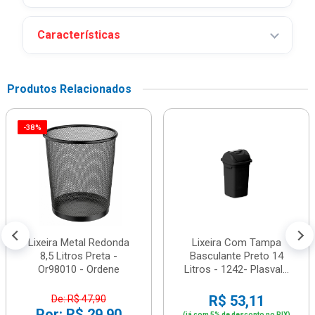
Características
Produtos Relacionados
-38%
Lixeira Metal Redonda
Lixeira Com Tampa
8,5 Litros Preta -
Basculante Preto 14
Or98010 - Ordene
Litros - 1242- Plasval...
R$ 53,11
De: R$ 47,90
Por: R$ 29,90
(já com 5% de desconto no PIX)