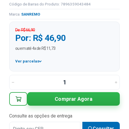
Código de Barras do Produto: 7896359043484
Marca:
SANREMO
De: R$ 66,90
Por: R$ 46,90
ou em até 4x de R$ 11,73
Ver parcelas
1x
R$ 46,90
2x
R$ 23,45 sem juros
3x
R$ 15,63 sem juros
Comprar Agora
4x
R$ 11,73 sem juros
Consulte as opções de entrega
Consultar