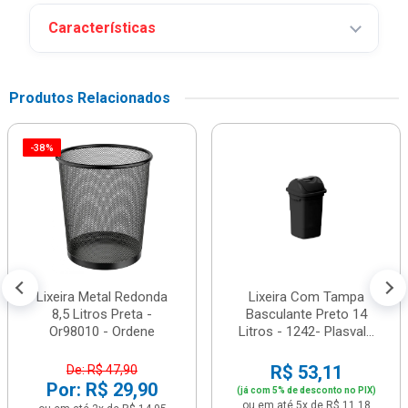
Características
Produtos Relacionados
-38%
Lixeira Metal Redonda
Lixeira Com Tampa
8,5 Litros Preta -
Basculante Preto 14
Or98010 - Ordene
Litros - 1242- Plasval...
R$ 53,11
De: R$ 47,90
Por: R$ 29,90
(já com 5% de desconto no PIX)
ou em até 5x de R$ 11,18