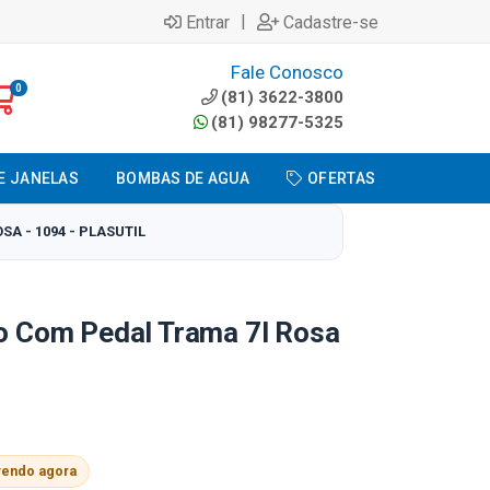
|
Entrar
Cadastre-se
Fale Conosco
0
(81) 3622-3800
(81) 98277-5325
E JANELAS
BOMBAS DE AGUA
OFERTAS
SA - 1094 - PLASUTIL
co Com Pedal Trama 7l Rosa
vendo agora