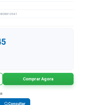
99808810941
45
R$ 37,45
Comprar Agora
R$ 18,73 sem juros
R$ 12,48 sem juros
ga
Consultar