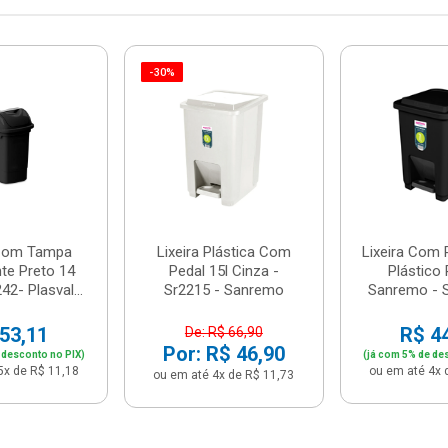
-30%
 Com Tampa
Lixeira Plástica Com
Lixeira Com 
te Preto 14
Pedal 15l Cinza -
Plástico 
42- Plasval...
Sr2215 - Sanremo
Sanremo - 
53,11
R$ 4
De: R$ 66,90
Por: R$ 46,90
 desconto no PIX)
(já com 5% de de
5x de R$ 11,18
ou em até 4x 
ou em até 4x de R$ 11,73