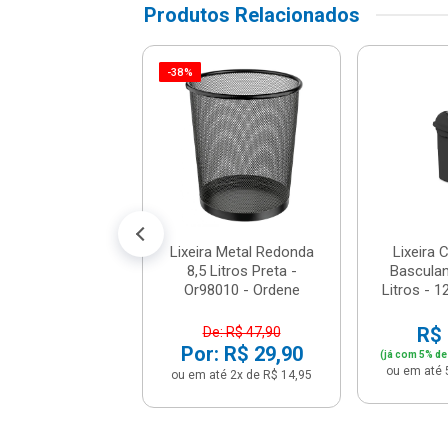
Produtos Relacionados
-38%
ira Com Pedal
e 6 Litros Preto
 - Lx4000ptf
e: R$ 74,90
: R$ 54,90
té 5x de R$ 10,98
Lixeira Metal Redonda
Lixeira
8,5 Litros Preta -
Basculan
Or98010 - Ordene
Litros - 12
R$ 
De: R$ 47,90
Por: R$ 29,90
(já com 5% de
ou em até 
ou em até 2x de R$ 14,95