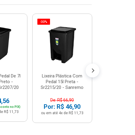
-30%
-27%
Lixeira Com 
Trium De 6 Litr
- Ou - Lx40
De: R$ 74,
Por: R$ 5
ou em até 5x de 
Pedal De 7l
Lixeira Plástica Com
Preto -
Pedal 15l Preta -
Sr2207/20
Sr2215/20 - Sanremo
4,56
De: R$ 66,90
Por: R$ 46,90
sconto no PIX)
de R$ 11,73
ou em até 4x de R$ 11,73