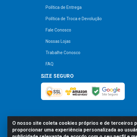
Política de Entrega
Política de Troca e Devolução
Fale Conosco
Nossas Lojas
Trabalhe Conosco
FAQ
SITE SEGURO
O nosso site coleta cookies próprios e de terceiros 
Preços, promoções, condições de pagamen
proporcionar uma experiência personalizada ao usuár
será válido o preço que for exibido no
publicidade relevante de acordo com o seu perfil e m