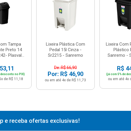
 Com Tampa
Lixeira Plástica Com
Lixeira Com 
te Preto 14
Pedal 15l Cinza -
Plástico 
42- Plasval...
Sr2215 - Sanremo
Sanremo - 
53,11
R$ 4
De: R$ 66,90
Por: R$ 46,90
 desconto no PIX)
(já com 5% de de
5x de R$ 11,18
ou em até 4x 
ou em até 4x de R$ 11,73
 e receba ofertas exclusivas!