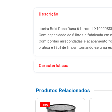
Descrição
Lixeira Bold Rosa Duna 6 Litros - LX1000RSD
Com capacidade de 6 litros e fabricada em m
Com bordas arredondadas e acabamento fosco,
prática e fácil de limpar, tornando-se uma es
Características
Produtos Relacionados
-38%
ira Com Pedal
e 6 Litros Bege