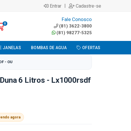
|
Entrar
Cadastre-se
Fale Conosco
0
(81) 3622-3800
(81) 98277-5325
E JANELAS
BOMBAS DE AGUA
OFERTAS
DF - OU
 Duna 6 Litros - Lx1000rsdf
vendo agora