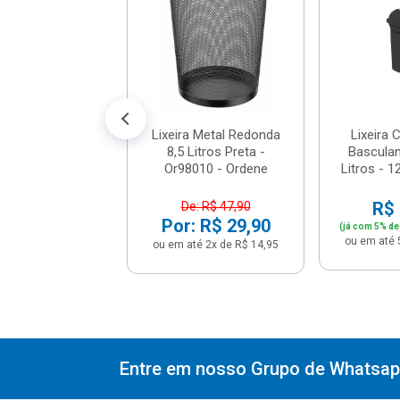
 - Lx4000bgf
e: R$ 74,90
: R$ 54,90
té 5x de R$ 10,98
Lixeira Metal Redonda
Lixeira
8,5 Litros Preta -
Basculan
Or98010 - Ordene
Litros - 12
R$ 
De: R$ 47,90
Por: R$ 29,90
(já com 5% de
ou em até 
ou em até 2x de R$ 14,95
Entre em nosso Grupo de Whatsapp