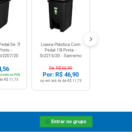
- Ou - Lx40
De: R$ 74,
Por: R$ 5
ou em até 5x de 
Pedal De 7l
Lixeira Plástica Com
Preto -
Pedal 15l Preta -
Sr2207/20
Sr2215/20 - Sanremo
4,56
De: R$ 66,90
Por: R$ 46,90
sconto no PIX)
de R$ 11,73
ou em até 4x de R$ 11,73
Entrar no grupo