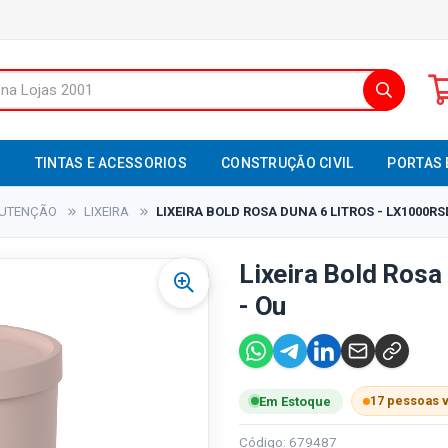
S
TINTAS E ACESSORIOS
CONSTRUÇÃO CIVIL
PORTAS 
NUTENÇÃO
LIXEIRA
LIXEIRA BOLD ROSA DUNA 6 LITROS - LX1000RS
Lixeira Bold Rosa
- Ou
17 pessoas 
Em Estoque
Código: 679487