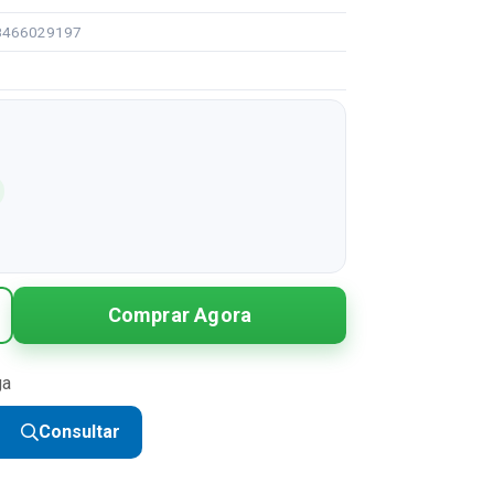
08466029197
Comprar Agora
ga
Consultar