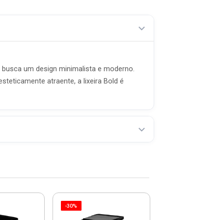
uem busca um design minimalista e moderno.
teticamente atraente, a lixeira Bold é
-30%
-27%
Lixeira Com 
Trium De 6 Lit