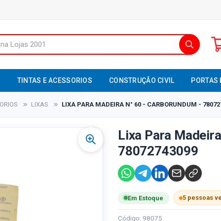
S
TINTAS E ACESSORIOS
CONSTRUÇÃO CIVIL
PORTAS 
SORIOS
LIXAS
LIXA PARA MADEIRA N° 60 - CARBORUNDUM - 78072
Lixa Para Madeira
78072743099
5 pessoas v
Em Estoque
Código: 98075