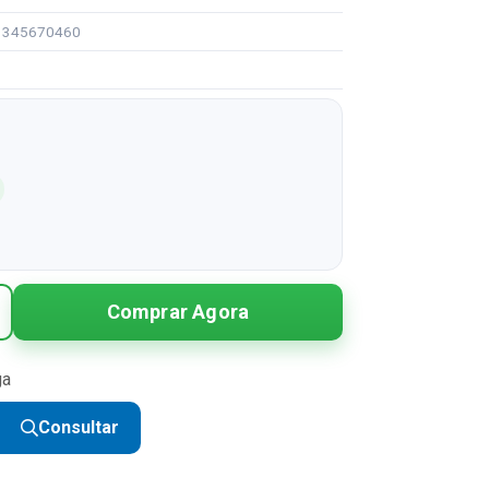
91345670460
Comprar Agora
ga
Consultar