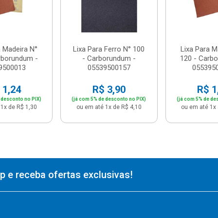
a Madeira N°
Lixa Para Ferro N° 100
Lixa Para M
rborundum -
- Carborundum -
120 - Carb
9500013
05539500157
055395
 1,24
R$ 3,90
R$ 1
 desconto no PIX)
(já com 5% de desconto no PIX)
(já com 5% de de
1x de R$ 1,30
ou em até 1x de R$ 4,10
ou em até 1x 
 e receba ofertas exclusivas!