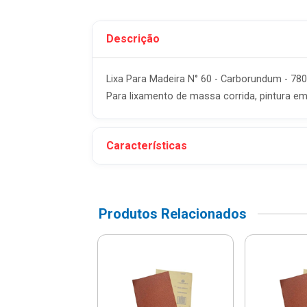
Descrição
Lixa Para Madeira N° 60 - Carborundum - 7
Para lixamento de massa corrida, pintura em
Características
Produtos Relacionados
ra Ferro N° 50 -
borundum -
539500150