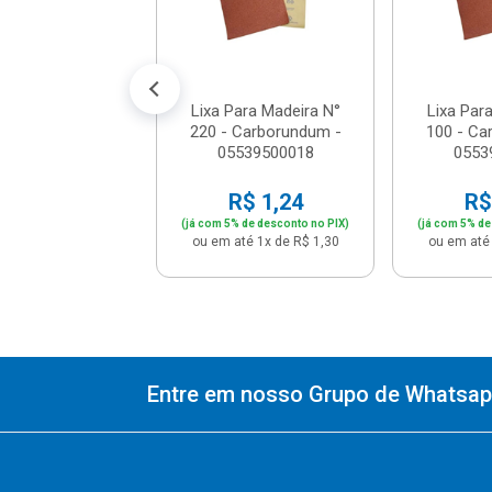
R$ 4,66
% de desconto no PIX)
até 1x de R$ 4,90
Lixa Para Madeira N°
Lixa Par
220 - Carborundum -
100 - Ca
05539500018
0553
R$ 1,24
R$
(já com 5% de desconto no PIX)
(já com 5% de
ou em até 1x de R$ 1,30
ou em até 
Entre em nosso Grupo de Whatsapp