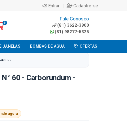
|
Entrar
Cadastre-se
Fale Conosco
0
(81) 3622-3800
(81) 98277-5325
E JANELAS
BOMBAS DE AGUA
OFERTAS
743099
 N° 60 - Carborundum -
endo agora