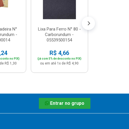
R$ 4,6
(já com 5% de descon
ou em até 1x de 
adeira N°
Lixa Para Ferro N° 80 -
orundum -
Carborundum -
00014
05539500154
,24
R$ 4,66
sconto no PIX)
(já com 5% de desconto no PIX)
de R$ 1,30
ou em até 1x de R$ 4,90
Entrar no grupo