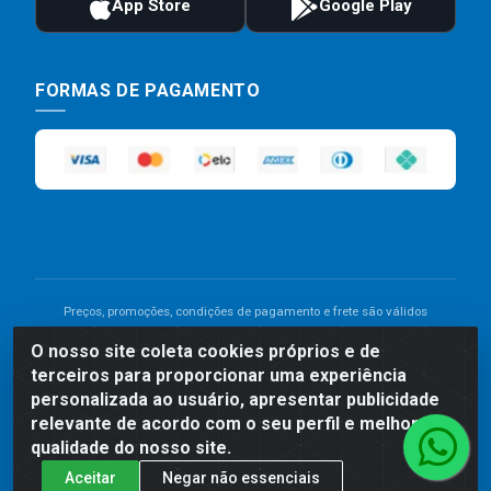
FORMAS DE PAGAMENTO
Preços, promoções, condições de pagamento e frete são válidos
para compras realizadas exclusivamente pelo site. Caso haja
O nosso site coleta cookies próprios e de
divergência de preço de um produto, será válido o preço que for
terceiros para proporcionar uma experiência
exibido no carrinho de compras do site no momento do pagamento.
As vendas estão sujeitas a análise e disponibilidade do estoque.
personalizada ao usuário, apresentar publicidade
Imagens de produtos meramente ilustrativas.
relevante de acordo com o seu perfil e melhorar a
qualidade do nosso site.
Comercial de Construção 2001 LTDA - Av. Congresso
Aceitar
Negar não essenciais
Eucarístico, 1179 - São José, Carpina - PE - CEP: 55811-