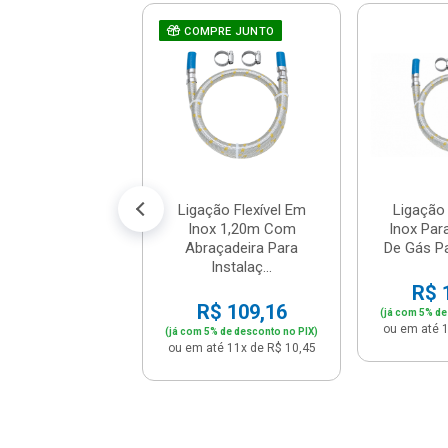
ador Niquelado
COMPRE JUNTO
stalação De Gás
sca Externa...
$ 38,86
% de desconto no PIX)
té 4x de R$ 10,23
Ligação Flexível Em
Ligação 
Inox 1,20m Com
Inox Par
Abraçadeira Para
De Gás Pa
Instalaç...
R$ 
R$ 109,16
(já com 5% de
ou em até 1
(já com 5% de desconto no PIX)
ou em até 11x de R$ 10,45