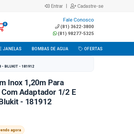
|
Entrar
Cadastre-se
Fale Conosco
0
(81) 3622-3800
(81) 98277-5325
E JANELAS
BOMBAS DE AGUA
OFERTAS
- BLUKIT - 181912
Em Inox 1,20m Para
s Com Adaptador 1/2 E
Blukit - 181912
vendo agora