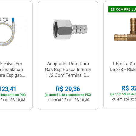
COMPRE J
Flexível Em
Adaptador Reto Para
T Em Latão
a Instalação
Gás Bsp Rosca Interna
De 3/8 - Bluk
ra Espigão...
1/2 Com Terminal D...
R$ 3
123,41
R$ 29,36
(já com 5% de de
 desconto no PIX)
(já com 5% de desconto no PIX)
ou em até 3x 
2x de R$ 10,83
ou em até 3x de R$ 10,30