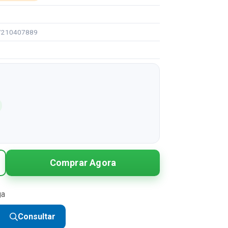
97210407889
Comprar Agora
ga
Consultar