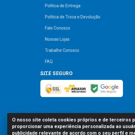
Política de Entrega
Política de Troca e Devolução
Fale Conosco
Nossas Lojas
Trabalhe Conosco
FAQ
SITE SEGURO
O nosso site coleta cookies próprios e de terceiros 
Preços, promoções, condições de pagamen
proporcionar uma experiência personalizada ao usuár
será válido o preço que for exibido no
publicidade relevante de acordo com o seu perfil e m