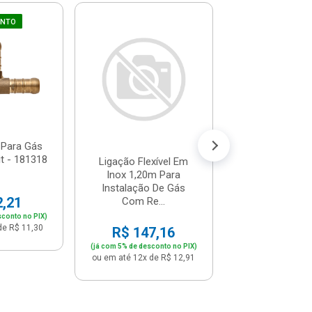
UNTO
Adaptador Niq
Para Instalaçã
Bsp Rosca Ext
R$ 38,
(já com 5% de descon
ou em até 4x de 
 Para Gás
it - 181318
Ligação Flexível Em
Inox 1,20m Para
Instalação De Gás
2,21
Com Re...
sconto no PIX)
de R$ 11,30
R$ 147,16
(já com 5% de desconto no PIX)
ou em até 12x de R$ 12,91