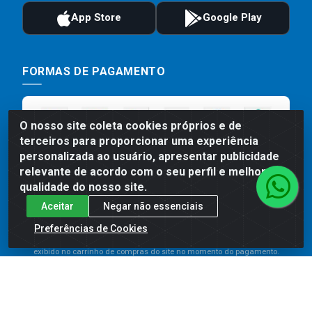
FORMAS DE PAGAMENTO
O nosso site coleta cookies próprios e de
terceiros para proporcionar uma experiência
personalizada ao usuário, apresentar publicidade
relevante de acordo com o seu perfil e melhorar a
qualidade do nosso site.
Aceitar
Negar não essenciais
Preços, promoções, condições de pagamento e frete são válidos
para compras realizadas exclusivamente pelo site. Caso haja
Preferências de Cookies
divergência de preço de um produto, será válido o preço que for
exibido no carrinho de compras do site no momento do pagamento.
As vendas estão sujeitas a análise e disponibilidade do estoque.
Imagens de produtos meramente ilustrativas.
Comercial de Construção 2001 LTDA - Av. Congresso