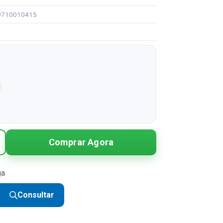
99710010415
Comprar Agora
ga
Consultar