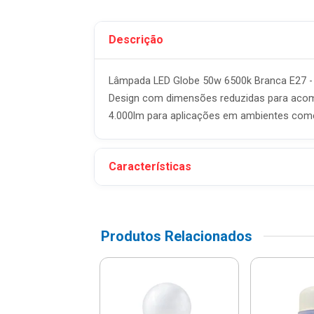
Descrição
Lâmpada LED Globe 50w 6500k Branca E27 - 
Design com dimensões reduzidas para acompa
4.000lm para aplicações em ambientes comerc
Características
Produtos Relacionados
ada Led Alta
ncia E27 30w
k - Bellalux -