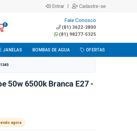
|
Entrar
Cadastre-se
Fale Conosco
0
(81) 3622-3800
(81) 98277-5325
E JANELAS
BOMBAS DE AGUA
OFERTAS
1345
e 50w 6500k Branca E27 -
vendo agora