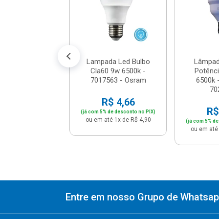
7023005
$ 16,06
% de desconto no PIX)
té 1x de R$ 16,90
Lampada Led Bulbo
Lâmpad
Cla60 9w 6500k -
Potênc
7017563 - Osram
6500k -
70
R$ 4,66
R$
(já com 5% de desconto no PIX)
ou em até 1x de R$ 4,90
(já com 5% de
ou em até 
Entre em nosso Grupo de Whatsapp