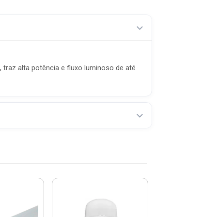
raz alta potência e fluxo luminoso de até
Lâmpada Led
Potência E2
6500k - Bella