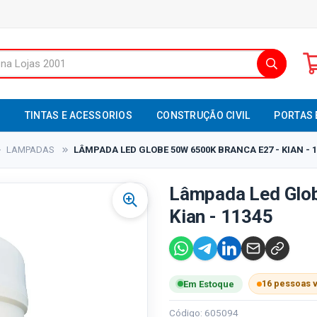
S
TINTAS E ACESSORIOS
CONSTRUÇÃO CIVIL
PORTAS 
LAMPADAS
LÂMPADA LED GLOBE 50W 6500K BRANCA E27 - KIAN - 1
Lâmpada Led Glob
Kian - 11345
16 pessoas 
Em Estoque
Código: 605094