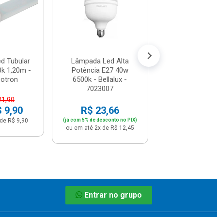
702300
R$ 16,
(já com 5% de descon
ou em até 1x de 
d Tubular
Lâmpada Led Alta
k 1,20m -
Potência E27 40w
eotron
6500k - Bellalux -
7023007
21,90
$ 9,90
R$ 23,66
de R$ 9,90
(já com 5% de desconto no PIX)
ou em até 2x de R$ 12,45
Entrar no grupo