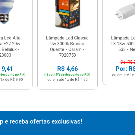
a Led Alta
Lâmpada Led Classic
Lâmpada Le
ia E27 20w
9w 3000k Branco
T8 18w 5000
 Bellalux -
Quente - Osram -
633 - N
23003
7020753
De: R$ 
 9,41
R$ 4,66
Por: R
 desconto no PIX)
(já com 5% de desconto no PIX)
ou em até 1x 
1x de R$ 9,90
ou em até 1x de R$ 4,90
 e receba ofertas exclusivas!