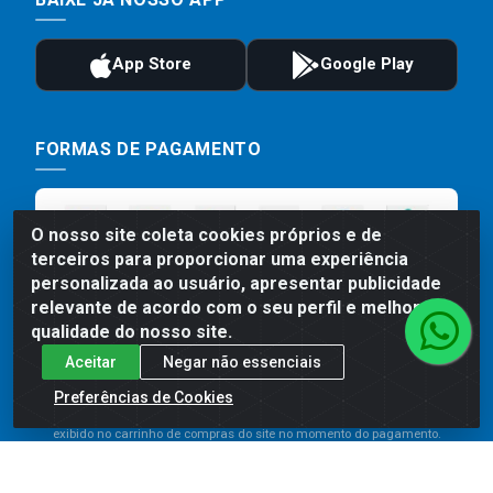
FORMAS DE PAGAMENTO
O nosso site coleta cookies próprios e de
terceiros para proporcionar uma experiência
personalizada ao usuário, apresentar publicidade
relevante de acordo com o seu perfil e melhorar a
qualidade do nosso site.
Aceitar
Negar não essenciais
Preços, promoções, condições de pagamento e frete são válidos
para compras realizadas exclusivamente pelo site. Caso haja
Preferências de Cookies
divergência de preço de um produto, será válido o preço que for
exibido no carrinho de compras do site no momento do pagamento.
As vendas estão sujeitas a análise e disponibilidade do estoque.
Imagens de produtos meramente ilustrativas.