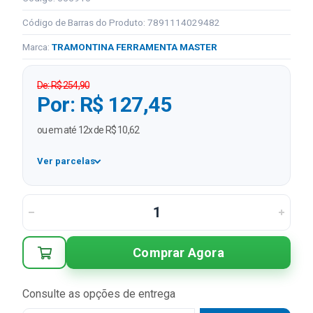
Código de Barras do Produto: 7891114029482
Marca:
TRAMONTINA FERRAMENTA MASTER
De: R$ 254,90
Por: R$ 127,45
ou em até 12x de R$ 10,62
Ver parcelas
1x
R$ 127,45
2x
R$ 63,73 sem juros
3x
R$ 42,48 sem juros
Comprar Agora
4x
R$ 31,86 sem juros
5x
R$ 25,49 sem juros
Consulte as opções de entrega