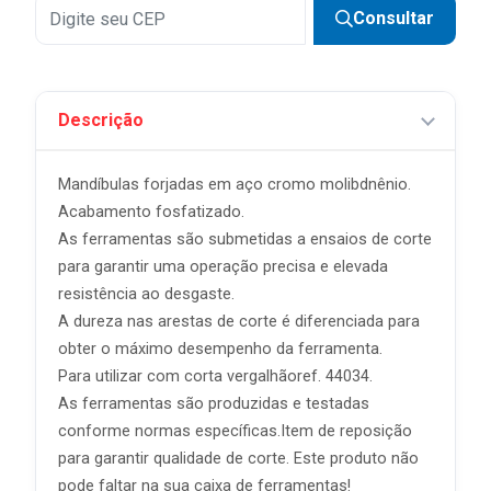
6x
R$ 21,24 sem juros
Consultar
7x
R$ 18,21 sem juros
8x
R$ 15,93 sem juros
Descrição
9x
R$ 14,16 sem juros
10x
R$ 12,75 sem juros
Mandíbulas forjadas em aço cromo molibdnênio.
11x
R$ 11,59 sem juros
Acabamento fosfatizado.
As ferramentas são submetidas a ensaios de corte
12x
R$ 10,62 sem juros
para garantir uma operação precisa e elevada
resistência ao desgaste.
A dureza nas arestas de corte é diferenciada para
obter o máximo desempenho da ferramenta.
Para utilizar com corta vergalhãoref. 44034.
As ferramentas são produzidas e testadas
conforme normas específicas.Item de reposição
para garantir qualidade de corte. Este produto não
pode faltar na sua caixa de ferramentas!